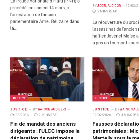
La Police nationale d’Haïti (PNH) a
BY
JODEL ALCIDOR
12/03/2
procédé, ce samedi 14 mars, à
2 MINS READ
l’arrestation de l’ancien
parlementaire Arnel Bélizaire dans
La réouverture du procè
la…
l’assassinat de l’ancien
haïtien Jovenel Moïse 
a pris un tournant spe
JUSTICE
JUSTICE
JUSTICE
JUSTICE
BY
WATSON AUDIBERT
BY
WATSON AU
09/02/2026
2 MINS READ
02/02/2026
4 MINS RE
Fin de mandat des anciens
Fausses déclarati
dirigeants : l’ULCC impose la
patrimoniales : Mic
déclaration de patrimoine
Martelly sous la m