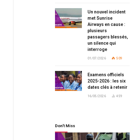
Un nouvel incident
met Sunrise
Airways en cause :
plusieurs
passagers blessés,
un silence qui
interroge
01/07/2026
509
Examens officiels
2025-2026 : les six
dates clés à retenir
16/05/2026
459
Don't Miss