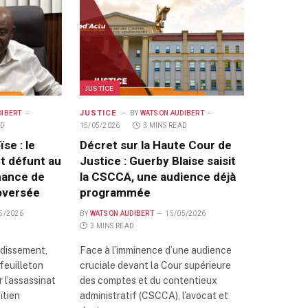
JUSTICE
JUSTICE
DIBERT
BY
WATSON AUDIBERT
AD
15/05/2026
3 MINS READ
se : le
Décret sur la Haute Cour de
t défunt au
Justice : Guerby Blaise saisit
nance de
la CSCCA, une audience déjà
roversée
programmée
5/2026
BY
WATSON AUDIBERT
15/05/2026
3 MINS READ
ndissement,
Face à l’imminence d’une audience
 feuilleton
cruciale devant la Cour supérieure
r l’assassinat
des comptes et du contentieux
ïtien
administratif (CSCCA), l’avocat et