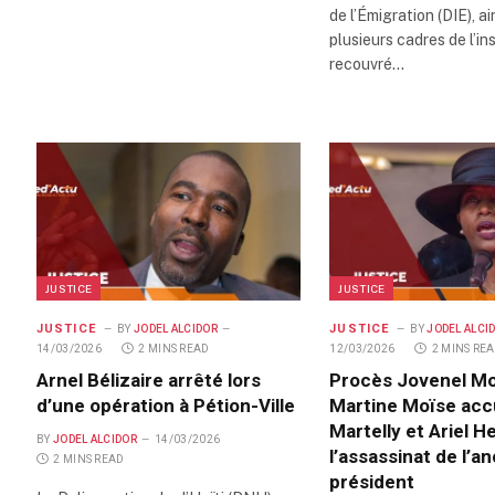
de l’Émigration (DIE), ai
plusieurs cadres de l’ins
recouvré…
JUSTICE
JUSTICE
JUSTICE
JUSTICE
BY
JODEL ALCIDOR
BY
JODEL ALCI
14/03/2026
2 MINS READ
12/03/2026
2 MINS RE
Arnel Bélizaire arrêté lors
Procès Jovenel Mo
d’une opération à Pétion-Ville
Martine Moïse acc
Martelly et Ariel H
BY
JODEL ALCIDOR
14/03/2026
l’assassinat de l’a
2 MINS READ
président