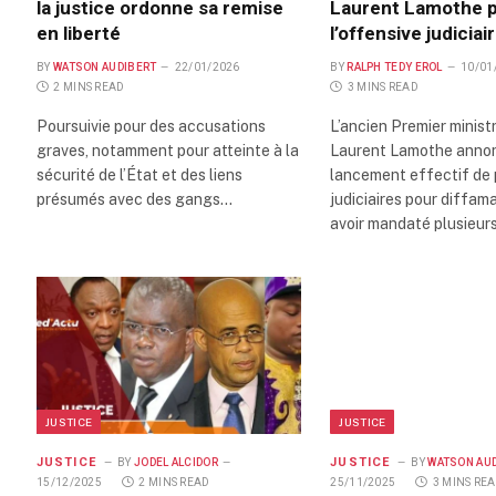
la justice ordonne sa remise
Laurent Lamothe p
en liberté
l’offensive judiciai
BY
WATSON AUDIBERT
22/01/2026
BY
RALPH TEDY EROL
10/01
2 MINS READ
3 MINS READ
Poursuivie pour des accusations
L’ancien Premier minist
graves, notamment pour atteinte à la
Laurent Lamothe annon
sécurité de l’État et des liens
lancement effectif de 
présumés avec des gangs…
judiciaires pour diffam
avoir mandaté plusieur
JUSTICE
JUSTICE
JUSTICE
JUSTICE
BY
JODEL ALCIDOR
BY
WATSON AU
15/12/2025
2 MINS READ
25/11/2025
3 MINS RE