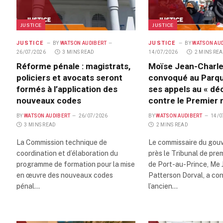
JUSTICE
JUSTICE
JUSTICE
JUSTICE
BY
WATSON AUDIBERT
BY
WATSON AU
26/07/2026
3 MINS READ
14/07/2026
2 MINS RE
Réforme pénale : magistrats,
Moïse Jean-Charl
policiers et avocats seront
convoqué au Parqu
formés à l’application des
ses appels au « dé
nouveaux codes
contre le Premier 
BY
WATSON AUDIBERT
26/07/2026
BY
WATSON AUDIBERT
14/0
3 MINS READ
2 MINS READ
La Commission technique de
Le commissaire du go
coordination et d’élaboration du
près le Tribunal de pre
programme de formation pour la mise
de Port-au-Prince, Me 
en œuvre des nouveaux codes
Patterson Dorval, a co
pénal…
l’ancien…