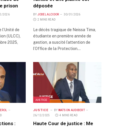
e prison
déposée
2/2026
BY
JODEL ALCIDOR
30/01/2026
2 MINS READ
 l’Unité de
Le décès tragique de Neissa Tima,
tion (ULCC),
étudiante en première année de
mbre 2025,
gestion, a suscité l’attention de
l’Office de la Protection…
JUSTICE
JUSTICE
 EROL
BY
WATSON AUDIBERT
AD
26/12/2025
4 MINS READ
tions :
Haute Cour de justice : Me