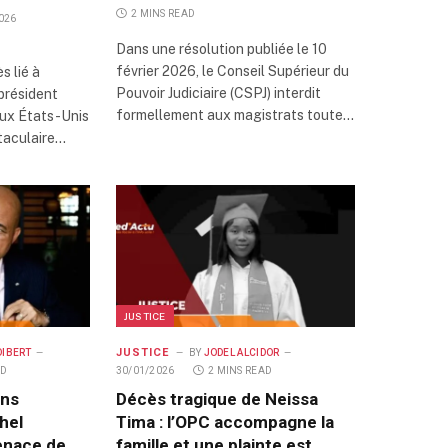
2 MINS READ
026
Dans une résolution publiée le 10
février 2026, le Conseil Supérieur du
s lié à
Pouvoir Judiciaire (CSPJ) interdit
 président
formellement aux magistrats toute…
aux États-Unis
ctaculaire…
JUSTICE
JUSTICE
DIBERT
BY
JODEL ALCIDOR
AD
30/01/2026
2 MINS READ
ons
Décès tragique de Neissa
hel
Tima : l’OPC accompagne la
enace de
famille et une plainte est