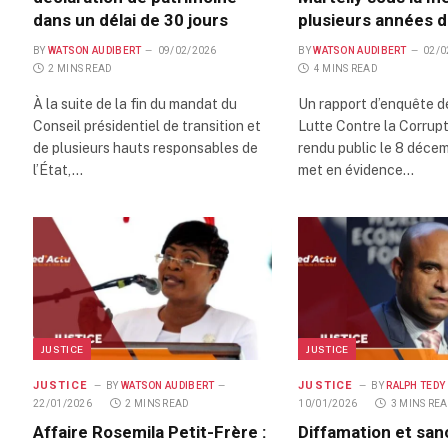
dans un délai de 30 jours
plusieurs années d
BY
WATSON AUDIBERT
09/02/2026
BY
WATSON AUDIBERT
02/0
2 MINS READ
4 MINS READ
À la suite de la fin du mandat du
Un rapport d’enquête de
Conseil présidentiel de transition et
Lutte Contre la Corrup
de plusieurs hauts responsables de
rendu public le 8 déce
l’État,…
met en évidence…
JUSTICE
JUSTICE
JUSTICE
JUSTICE
BY
WATSON AUDIBERT
BY
RALPH TEDY
22/01/2026
2 MINS READ
10/01/2026
3 MINS RE
Affaire Rosemila Petit-Frère :
Diffamation et sanc