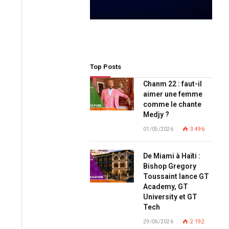
Top Posts
Chanm 22 : faut-il
aimer une femme
comme le chante
Medjy ?
01/05/2026
3 496
De Miami à Haïti :
Bishop Gregory
Toussaint lance GT
Academy, GT
University et GT
Tech
29/06/2026
2 192