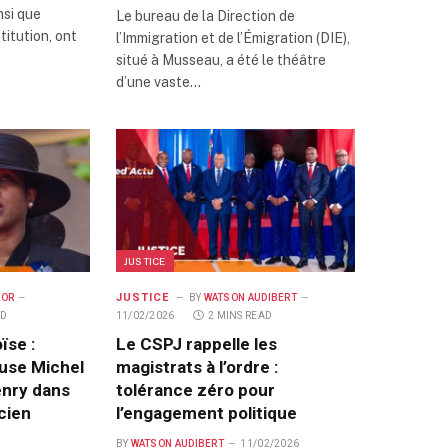
nsi que
Le bureau de la Direction de
titution, ont
l’Immigration et de l’Émigration (DIE),
situé à Musseau, a été le théâtre
d’une vaste…
JUSTICE
JUSTICE
DOR
BY
WATSON AUDIBERT
AD
11/02/2026
2 MINS READ
ïse :
Le CSPJ rappelle les
use Michel
magistrats à l’ordre :
enry dans
tolérance zéro pour
ncien
l’engagement politique
BY
WATSON AUDIBERT
11/02/2026