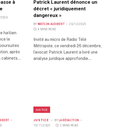
asse à
Patrick Laurent dénonce un
re
décret « juridiquement
dangereux »
/2026
BY
WATSON AUDIBERT
26/12/2025
4 MINS READ
re haïtien
ce le
Invité au micro de Radio Télé
poursuites
Métropole, ce vendredi 26 décembre,
ation, après
l’avocat Patrick Laurent a livré une
s cabinets…
analyse juridique approfondie…
JUSTICE
JUSTICE
DIBERT
BY
LA RÉDACTION
AD
10/11/2025
2 MINS READ