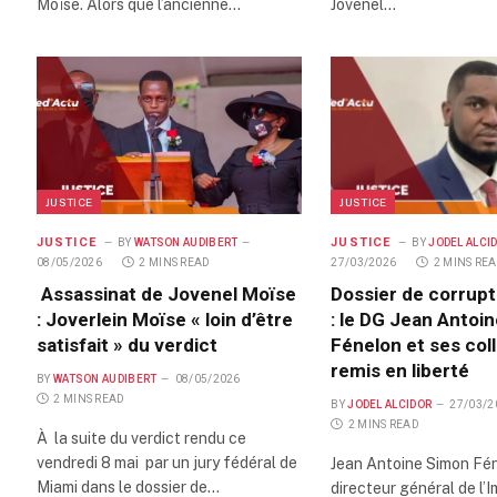
Moïse. Alors que l’ancienne…
Jovenel…
JUSTICE
JUSTICE
JUSTICE
JUSTICE
BY
WATSON AUDIBERT
BY
JODEL ALCI
08/05/2026
2 MINS READ
27/03/2026
2 MINS RE
Assassinat de Jovenel Moïse
Dossier de corrupti
: Joverlein Moïse « loin d’être
: le DG Jean Antoi
satisfait » du verdict
Fénelon et ses col
remis en liberté
BY
WATSON AUDIBERT
08/05/2026
2 MINS READ
BY
JODEL ALCIDOR
27/03/2
2 MINS READ
À la suite du verdict rendu ce
vendredi 8 mai par un jury fédéral de
Jean Antoine Simon Fé
Miami dans le dossier de…
directeur général de l’