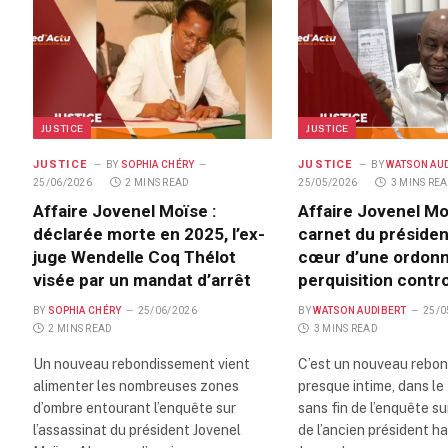
JUSTICE
JUSTICE
JUSTICE
JUSTICE
BY
SOPHIA CHÉRY
BY
WATSON AU
25/06/2026
2 MINS READ
25/05/2026
3 MINS RE
Affaire Jovenel Moïse :
Affaire Jovenel Moï
déclarée morte en 2025, l’ex-
carnet du présiden
juge Wendelle Coq Thélot
cœur d’une ordon
visée par un mandat d’arrêt
perquisition cont
BY
SOPHIA CHÉRY
25/06/2026
BY
WATSON AUDIBERT
25/0
2 MINS READ
3 MINS READ
Un nouveau rebondissement vient
C’est un nouveau rebo
alimenter les nombreuses zones
presque intime, dans le
d’ombre entourant l’enquête sur
sans fin de l’enquête su
l’assassinat du président Jovenel
de l’ancien président ha