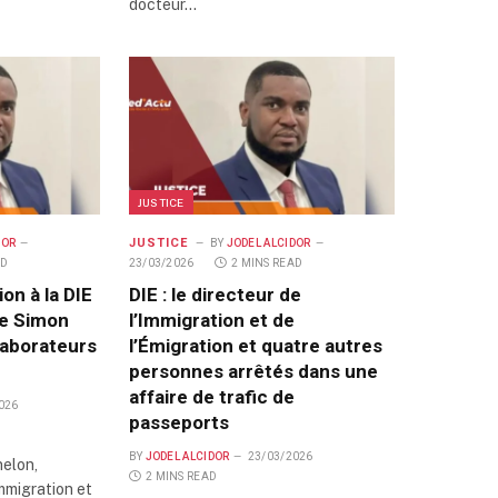
docteur…
JUSTICE
JUSTICE
DOR
BY
JODEL ALCIDOR
AD
23/03/2026
2 MINS READ
on à la DIE
DIE : le directeur de
ne Simon
l’Immigration et de
laborateurs
l’Émigration et quatre autres
personnes arrêtés dans une
affaire de trafic de
026
passeports
BY
JODEL ALCIDOR
23/03/2026
nelon,
2 MINS READ
Immigration et