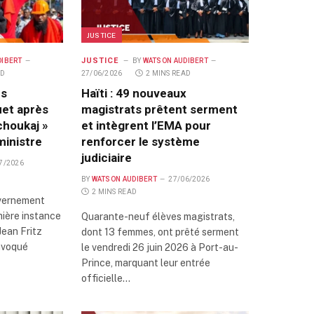
JUSTICE
JUSTICE
DIBERT
BY
WATSON AUDIBERT
AD
27/06/2026
2 MINS READ
es
Haïti : 49 nouveaux
et après
magistrats prêtent serment
choukaj »
et intègrent l’EMA pour
ministre
renforcer le système
judiciaire
7/2026
BY
WATSON AUDIBERT
27/06/2026
2 MINS READ
uvernement
mière instance
Quarante-neuf élèves magistrats,
Jean Fritz
dont 13 femmes, ont prêté serment
nvoqué
le vendredi 26 juin 2026 à Port-au-
Prince, marquant leur entrée
officielle…