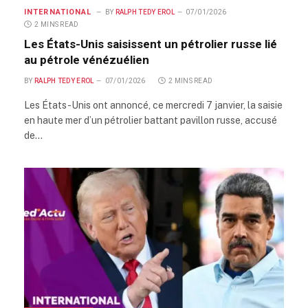
INTERNATIONAL
BY
RALPH TEDY EROL
07/01/2026
2 MINS READ
Les États-Unis saisissent un pétrolier russe lié
au pétrole vénézuélien
BY
RALPH TEDY EROL
07/01/2026
2 MINS READ
Les États-Unis ont annoncé, ce mercredi 7 janvier, la saisie
en haute mer d’un pétrolier battant pavillon russe, accusé
de…