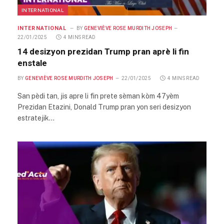
INTERNATIONAL
INTERNATIONAL
BY
GENEVIÈVE ROSE MURDITH JOSEPH
22/01/2025
4 MINS READ
14 desizyon prezidan Trump pran aprè li fin
enstale
BY
GENEVIÈVE ROSE MURDITH JOSEPH
22/01/2025
4 MINS READ
San pèdi tan, jis apre li fin prete sèman kòm 47yèm
Prezidan Etazini, Donald Trump pran yon seri desizyon
estratejik…