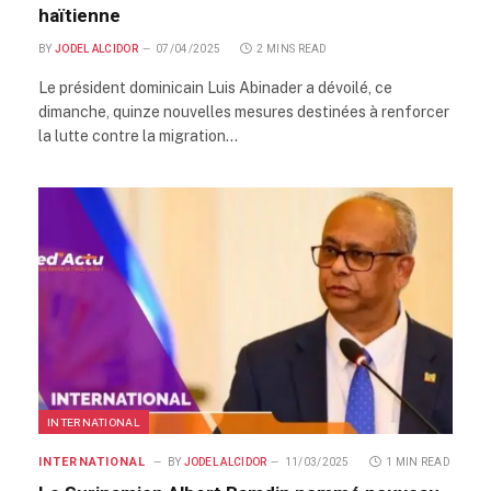
haïtienne
BY
JODEL ALCIDOR
07/04/2025
2 MINS READ
Le président dominicain Luis Abinader a dévoilé, ce
dimanche, quinze nouvelles mesures destinées à renforcer
la lutte contre la migration…
INTERNATIONAL
INTERNATIONAL
BY
JODEL ALCIDOR
11/03/2025
1 MIN READ