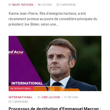
BY
RALPH TEDY EROL
08/10/2024
2 MINS READ
Karine Jean-Pierre, fille d’immigrés haïtiens, a été
récemment promue au poste de conseillère principale du
président Joe Biden, selon une…
INTERNATIONAL
INTERNATIONAL
BY
JODEL ALCIDOR
17/09/2024
2 MINS READ
Processus de destitution d’Emmanuel Macron :