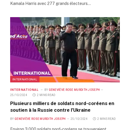
Kamala Harris avec 277 grands électeurs…
INTERNATIONAL
INTERNATIONAL
BY
GENEVIÈVE ROSE MURDITH JOSEPH
25/10/2024
2 MINS READ
Plusieurs milliers de soldats nord-coréens en
soutien à la Russie contre l’Ukraine
BY
GENEVIÈVE ROSE MURDITH JOSEPH
25/10/2024
2 MINS READ
Environ 3 000 soldats nord-coréens se trouveraient