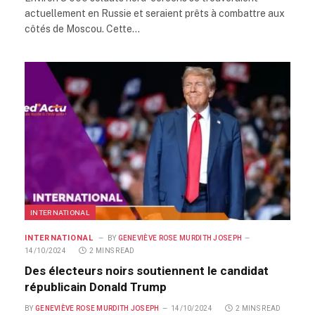
actuellement en Russie et seraient prêts à combattre aux
côtés de Moscou. Cette…
INTERNATIONAL
INTERNATIONAL
BY
GENEVIÈVE ROSE MURDITH JOSEPH
14/10/2024
2 MINS READ
Des électeurs noirs soutiennent le candidat
républicain Donald Trump
BY
GENEVIÈVE ROSE MURDITH JOSEPH
14/10/2024
2 MINS READ