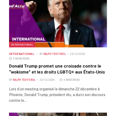
INTERNATIONAL
INTERNATIONAL
BY
RALPH TEDY EROL
23/12/2024
3 MINS READ
Donald Trump promet une croisade contre le
“wokisme” et les droits LGBTQ+ aux États-Unis
BY
RALPH TEDY EROL
23/12/2024
3 MINS READ
Lors d’un meeting organisé le dimanche 22 décembre à
Phoenix, Donald Trump, président élu, a durci son discours
contre le…