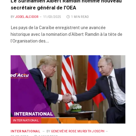
Le Surinamien Albert Ramdin nommé nouveau
secrétaire général de l’OEA
BY
JODEL ALCIDOR
11/03/2025
1 MIN READ
Les pays de la Caraïbe enregistrent une avancée
historique avec la nomination d’Albert Ramdin à la tête de
l’Organisation des…
INTERNATIONAL
INTERNATIONAL
BY
GENEVIÈVE ROSE MURDITH JOSEPH