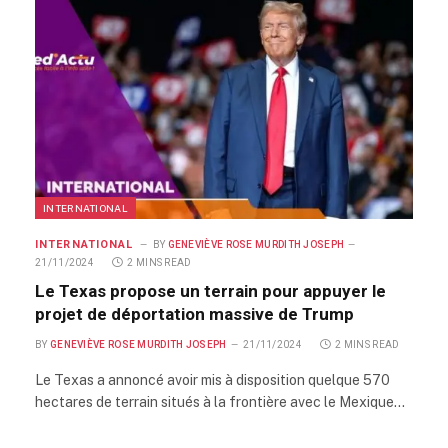
INTERNATIONAL
INTERNATIONAL
BY
GENEVIÈVE ROSE MURDITH JOSEPH
21/11/2024
2 MINS READ
Le Texas propose un terrain pour appuyer le
projet de déportation massive de Trump
BY
GENEVIÈVE ROSE MURDITH JOSEPH
21/11/2024
2 MINS READ
Le Texas a annoncé avoir mis à disposition quelque 570
hectares de terrain situés à la frontière avec le Mexique…