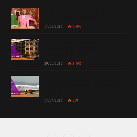
Chanm 22 : faut-il aimer une femme
comme le chante Medjy ?
01/05/2026
3 496
De Miami à Haïti : Bishop Gregory
Toussaint lance GT Academy, GT
University et GT Tech
29/06/2026
2 192
Un nouvel incident met Sunrise Airways
en cause : plusieurs passagers blessés,
un silence qui interroge
01/07/2026
509