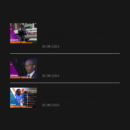
OUR PICKS
Kidnapping : Pierre Espérance met en
cause des policiers dans plusieurs
enlèvements
05/08/2026
Système financier en Haïti : la BRH durcit
le ton contre les mauvais payeurs
05/08/2026
Quatre clubs haïtiens dans le top 10 des
meilleurs clubs de la Caraïbe
05/08/2026
MOST POPULAR