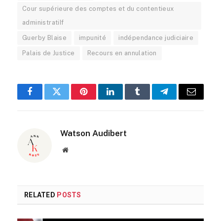
Cour supérieure des comptes et du contentieux
administratiIf
Guerby Blaise
impunité
indépendance judiciaire
Palais de Justice
Recours en annulation
Facebook
Twitter
Pinterest
LinkedIn
Tumblr
Telegram
Email
Watson Audibert
Website
RELATED
POSTS