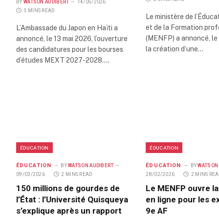
BY
WATSON AUDIBERT
14/05/2026
3 MINS READ
Le ministère de l’Éduca
et de la Formation prof
L’Ambassade du Japon en Haïti a
(MENFP) a annoncé, le l
annoncé, le 13 mai 2026, l’ouverture
la création d’une…
des candidatures pour les bourses
d’études MEXT 2027-2028.…
ÉDUCATION
ÉDUCATION
ÉDUCATION
ÉDUCATION
BY
WATSON AUDIBERT
BY
WATSON
09/03/2026
2 MINS READ
28/02/2026
2 MINS RE
150 millions de gourdes de
Le MENFP ouvre la 
l’État : l’Université Quisqueya
en ligne pour les 
s’explique après un rapport
9e AF