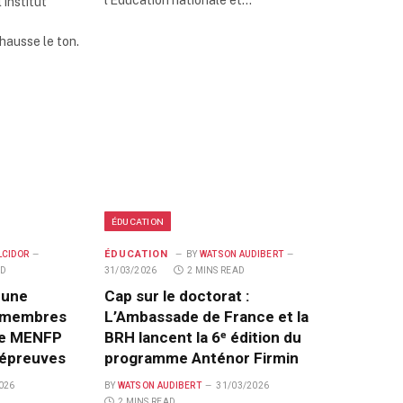
’Institut
hausse le ton.
ÉDUCATION
ÉDUCATION
LCIDOR
BY
WATSON AUDIBERT
AD
31/03/2026
2 MINS READ
 une
Cap sur le doctorat :
 membres
L’Ambassade de France et la
 le MENFP
BRH lancent la 6ᵉ édition du
 épreuves
programme Anténor Firmin
026
BY
WATSON AUDIBERT
31/03/2026
2 MINS READ