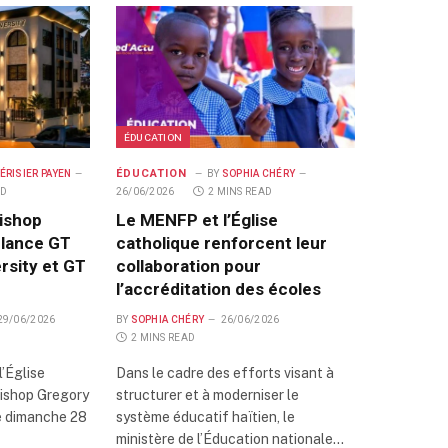
ÉDUCATION
ÉDUCATION
ÉRISIER PAYEN
BY
SOPHIA CHÉRY
AD
26/06/2026
2 MINS READ
Bishop
Le MENFP et l’Église
 lance GT
catholique renforcent leur
rsity et GT
collaboration pour
l’accréditation des écoles
29/06/2026
BY
SOPHIA CHÉRY
26/06/2026
2 MINS READ
l’Église
Dans le cadre des efforts visant à
Bishop Gregory
structurer et à moderniser le
e dimanche 28
système éducatif haïtien, le
ministère de l’Éducation nationale…