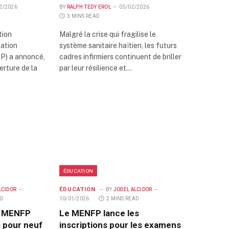
2/2026
BY
RALPH TEDY EROL
05/02/2026
3 MINS READ
tion
Malgré la crise qui fragilise le
mation
système sanitaire haïtien, les futurs
P) a annoncé,
cadres infirmiers continuent de briller
verture de la
par leur résilience et…
ÉDUCATION
ÉDUCATION
LCIDOR
BY
JODEL ALCIDOR
AD
10/01/2026
2 MINS READ
e MENFP
Le MENFP lance les
s pour neuf
inscriptions pour les examens