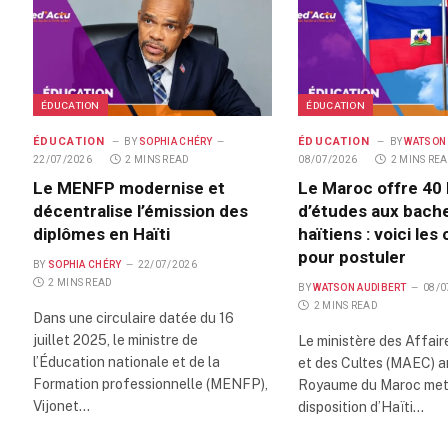
ÉDUCATION
ÉDUCATION
ÉDUCATION
ÉDUCATION
BY
SOPHIA CHÉRY
BY
WATSON
22/07/2026
2 MINS READ
08/07/2026
2 MINS RE
Le MENFP modernise et
Le Maroc offre 40
décentralise l’émission des
d’études aux bache
diplômes en Haïti
haïtiens : voici les
pour postuler
BY
SOPHIA CHÉRY
22/07/2026
2 MINS READ
BY
WATSON AUDIBERT
08/0
2 MINS READ
Dans une circulaire datée du 16
juillet 2025, le ministre de
Le ministère des Affai
l’Éducation nationale et de la
et des Cultes (MAEC) a
Formation professionnelle (MENFP),
Royaume du Maroc met 
Vijonet…
disposition d’Haïti…