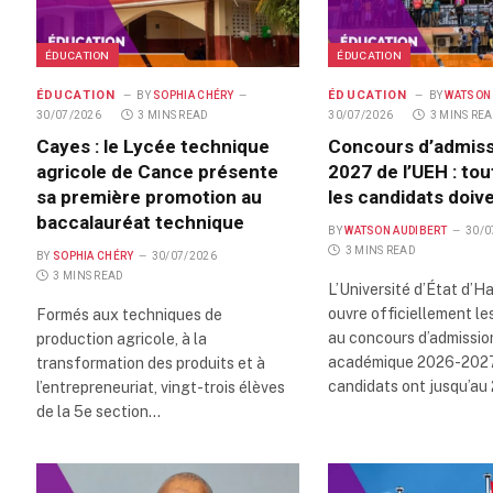
ÉDUCATION
ÉDUCATION
ÉDUCATION
ÉDUCATION
BY
SOPHIA CHÉRY
BY
WATSON
30/07/2026
3 MINS READ
30/07/2026
3 MINS RE
Cayes : le Lycée technique
Concours d’admiss
agricole de Cance présente
2027 de l’UEH : to
sa première promotion au
les candidats doiv
baccalauréat technique
BY
WATSON AUDIBERT
30/0
3 MINS READ
BY
SOPHIA CHÉRY
30/07/2026
3 MINS READ
L’Université d’État d’Ha
ouvre officiellement les
Formés aux techniques de
au concours d’admissio
production agricole, à la
académique 2026-2027
transformation des produits et à
candidats ont jusqu’au
l’entrepreneuriat, vingt-trois élèves
de la 5e section…