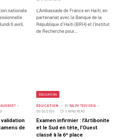
tion nationale
L’Ambassade de France en Haïti, en
essionnelle
partenariat avec la Banque de la
undi 6 avril,
République d’Haïti (BRH) et l’Institut
de Recherche pour…
ÉDUCATION
ÉDUCATION
 AUDIBERT
BY
RALPH TEDY EROL
AD
05/02/2026
3 MINS READ
validation
Examen infirmier : l’Artibonite
examens de
et le Sud en tête, l’Ouest
classé à la 6ᵉ place