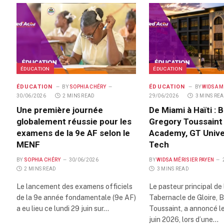
ÉDUCATION
ÉDUCATION
ÉDUCATION
ÉDUCATION
BY
SOPHIA CHÉRY
BY
WIDSA M
30/06/2026
2 MINS READ
29/06/2026
3 MINS RE
Une première journée
De Miami à Haïti : 
globalement réussie pour les
Gregory Toussaint
examens de la 9e AF selon le
Academy, GT Unive
MENF
Tech
BY
SOPHIA CHÉRY
30/06/2026
BY
WIDSA MÉRISIER PAYEN
2 MINS READ
3 MINS READ
Le lancement des examens officiels
Le pasteur principal de 
de la 9e année fondamentale (9e AF)
Tabernacle de Gloire, 
a eu lieu ce lundi 29 juin sur…
Toussaint, a annoncé l
juin 2026, lors d’une…