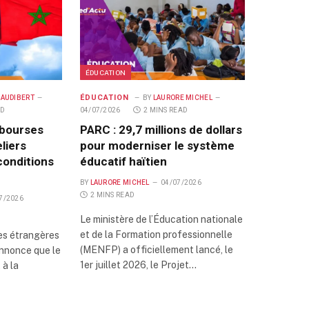
ÉDUCATION
ÉDUCATION
 AUDIBERT
BY
LAURORE MICHEL
AD
04/07/2026
2 MINS READ
 bourses
PARC : 29,7 millions de dollars
liers
pour moderniser le système
 conditions
éducatif haïtien
BY
LAURORE MICHEL
04/07/2026
2 MINS READ
7/2026
Le ministère de l’Éducation nationale
et de la Formation professionnelle
res étrangères
(MENFP) a officiellement lancé, le
nnonce que le
1er juillet 2026, le Projet…
à la