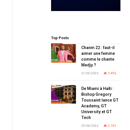
Top Posts
Chanm 22 : faut-il
aimer une femme
comme le chante
Medjy ?
01/05/2026
3 496
De Miami à Haïti :
Bishop Gregory
Toussaint lance GT
Academy, GT
University et GT
Tech
29/06/2026
2 192