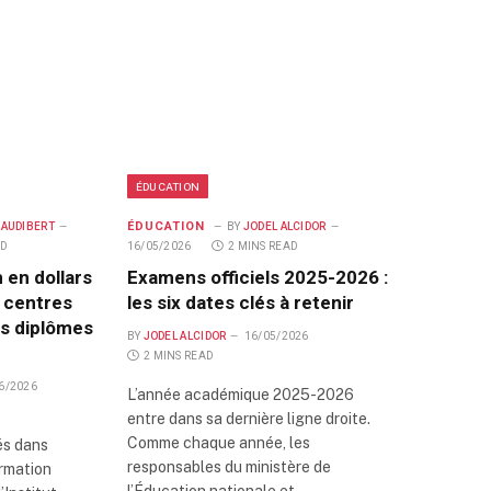
ÉDUCATION
ÉDUCATION
 AUDIBERT
BY
JODEL ALCIDOR
AD
16/05/2026
2 MINS READ
 en dollars
Examens officiels 2025-2026 :
x centres
les six dates clés à retenir
es diplômes
BY
JODEL ALCIDOR
16/05/2026
2 MINS READ
6/2026
L’année académique 2025-2026
entre dans sa dernière ligne droite.
Comme chaque année, les
és dans
responsables du ministère de
ormation
l’Éducation nationale et…