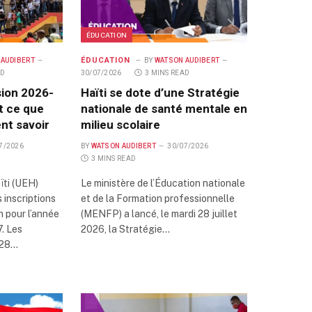
ÉDUCATION
ÉDUCATION
 AUDIBERT
BY
WATSON AUDIBERT
AD
30/07/2026
3 MINS READ
ion 2026-
Haïti se dote d’une Stratégie
ut ce que
nationale de santé mentale en
ent savoir
milieu scolaire
7/2026
BY
WATSON AUDIBERT
30/07/2026
3 MINS READ
ïti (UEH)
Le ministère de l’Éducation nationale
 inscriptions
et de la Formation professionnelle
n pour l’année
(MENFP) a lancé, le mardi 28 juillet
. Les
2026, la Stratégie…
 28…