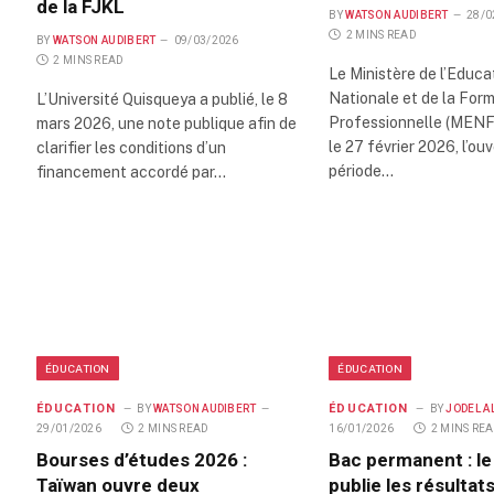
de la FJKL
BY
WATSON AUDIBERT
28/0
2 MINS READ
BY
WATSON AUDIBERT
09/03/2026
2 MINS READ
Le Ministère de l’Educa
Nationale et de la For
L’Université Quisqueya a publié, le 8
Professionnelle (MENF
mars 2026, une note publique afin de
le 27 février 2026, l’ou
clarifier les conditions d’un
période…
financement accordé par…
ÉDUCATION
ÉDUCATION
ÉDUCATION
ÉDUCATION
BY
WATSON AUDIBERT
BY
JODEL A
29/01/2026
2 MINS READ
16/01/2026
2 MINS RE
Bourses d’études 2026 :
Bac permanent : l
Taïwan ouvre deux
publie les résultat