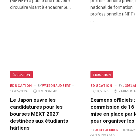
(MENFP) a publié une nouvelle
professionnelle privés, l
circulaire visant à encadrer le…
national de formation
professionnelle (INFP) 
…
ÉDUCATION
ÉDUCATION
ÉDUCATION
ÉDUCATION
BY
WATSON AUDIBERT
BY
JODEL A
14/05/2026
3 MINS READ
07/04/2026
2 MINS RE
Le Japon ouvre les
Examens officiels :
candidatures pour les
commission de 16
bourses MEXT 2027
mise en place par
destinées aux étudiants
pour organiser les
haïtiens
BY
JODEL ALCIDOR
07/04/2
2 MINS READ