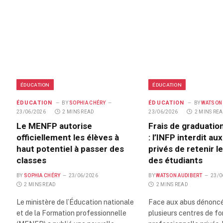
ÉDUCATION
ÉDUCATION
ÉDUCATION
ÉDUCATION
BY
SOPHIA CHÉRY
BY
WATSON
23/06/2026
2 MINS READ
23/06/2026
2 MINS RE
Le MENFP autorise
Frais de graduation
officiellement les élèves à
: l’INFP interdit au
haut potentiel à passer des
privés de retenir l
classes
des étudiants
BY
SOPHIA CHÉRY
23/06/2026
BY
WATSON AUDIBERT
23/0
2 MINS READ
2 MINS READ
Le ministère de l’Éducation nationale
Face aux abus dénonc
et de la Formation professionnelle
plusieurs centres de f