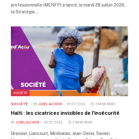
professionnelle (MENFP) a lancé, le mardi 28 juillet 2026,
la Stratégie…
SOCIÉTÉ
SOCIÉTÉ
BY
JODEL ALCIDOR
29/07/2026
3 MINS READ
Haïti : les cicatrices invisibles de l’insécurité
BY
JODEL ALCIDOR
29/07/2026
3 MINS READ
Gressier, Liancourt, Mirebalais, Jean-Denis, Savien,