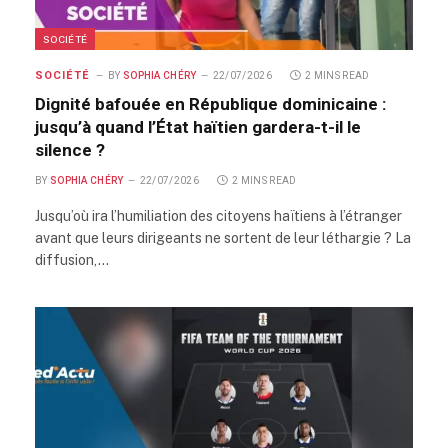
SOCIÉTÉ
SOCIÉTÉ
BY
SOPHIA CHÉRY
22/07/2026
2 MINS READ
Dignité bafouée en République dominicaine :
jusqu’à quand l’État haïtien gardera-t-il le
silence ?
BY
SOPHIA CHÉRY
22/07/2026
2 MINS READ
Jusqu’où ira l’humiliation des citoyens haïtiens à l’étranger
avant que leurs dirigeants ne sortent de leur léthargie ? La
diffusion,…