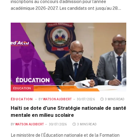
inscriptions au concours d’admission pour l’année
académique 2026-2027. Les candidats ont jusqu’au 28…
ÉDUCATION
ÉDUCATION
BY
WATSON AUDIBERT
30/07/2026
3 MINS READ
Haïti se dote d’une Stratégie nationale de santé
mentale en milieu scolaire
BY
WATSON AUDIBERT
30/07/2026
3 MINS READ
Le ministère de l’Éducation nationale et de la Formation