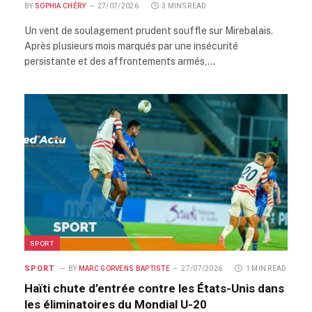
BY
SOPHIA CHÉRY
27/07/2026
3 MINS READ
Un vent de soulagement prudent souffle sur Mirebalais.
Après plusieurs mois marqués par une insécurité
persistante et des affrontements armés,…
SPORT
SPORT
BY
MARC GORVENS BAPTISTE
27/07/2026
1 MIN READ
Haïti chute d’entrée contre les États-Unis dans
les éliminatoires du Mondial U-20