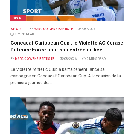
SPORT
SPORT
BY
MARC GORVENS BAPTISTE
05/08/2026
2 MINS READ
Concacaf Caribbean Cup : le Violette AC écrase
Defence Force pour son entrée en lice
BY
MARC GORVENS BAPTISTE
05/08/2026
2 MINS READ
Le Violette Athletic Club a parfaitement lancé sa
campagne en Concacaf Caribbean Cup. À l’occasion de la
première journée de…