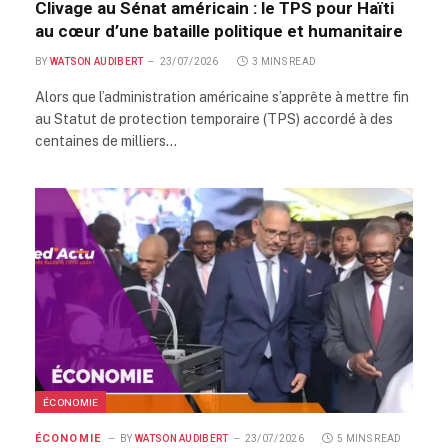
Clivage au Sénat américain : le TPS pour Haïti
au cœur d’une bataille politique et humanitaire
BY
WATSON AUDIBERT
23/07/2026
3 MINS READ
Alors que l’administration américaine s’apprête à mettre fin
au Statut de protection temporaire (TPS) accordé à des
centaines de milliers…
ÉCONOMIE
ÉCONOMIE
BY
WATSON AUDIBERT
23/07/2026
5 MINS READ