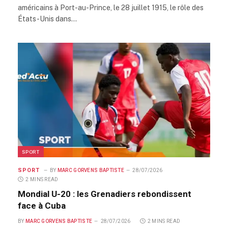
américains à Port-au-Prince, le 28 juillet 1915, le rôle des
États-Unis dans…
SPORT
SPORT
BY
MARC GORVENS BAPTISTE
28/07/2026
2 MINS READ
Mondial U-20 : les Grenadiers rebondissent
face à Cuba
BY
MARC GORVENS BAPTISTE
28/07/2026
2 MINS READ