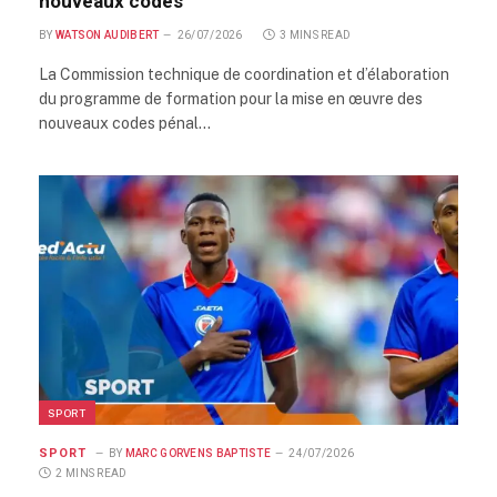
nouveaux codes
BY
WATSON AUDIBERT
26/07/2026
3 MINS READ
La Commission technique de coordination et d’élaboration
du programme de formation pour la mise en œuvre des
nouveaux codes pénal…
SPORT
SPORT
BY
MARC GORVENS BAPTISTE
24/07/2026
2 MINS READ