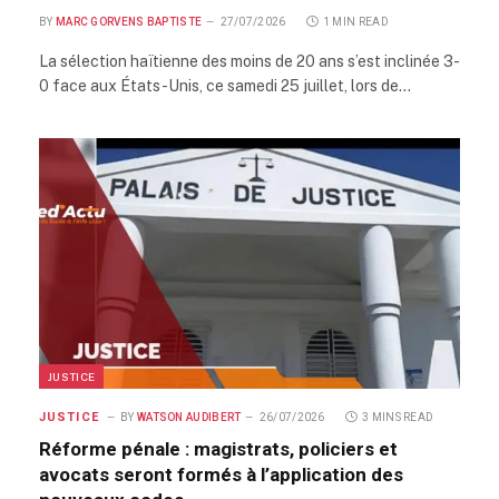
BY
MARC GORVENS BAPTISTE
27/07/2026
1 MIN READ
La sélection haïtienne des moins de 20 ans s’est inclinée 3-
0 face aux États-Unis, ce samedi 25 juillet, lors de…
JUSTICE
JUSTICE
BY
WATSON AUDIBERT
26/07/2026
3 MINS READ
Réforme pénale : magistrats, policiers et
avocats seront formés à l’application des