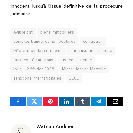
innocent jusqu’à l’issue définitive de la procédure
judiciaire.
AyiboPost
biens immobiliers
comptes bancaires non déclarés
corruption
Déclaration de patrimoine
enrichissement illicite
fausses déclarations
justice haïtienne
loi du 12 février 2008
Michel Joseph Martelly
sanctions internationales
ULCC
Facebook
Twitter
Pinterest
LinkedIn
Tumblr
Telegram
Email
Watson Audibert