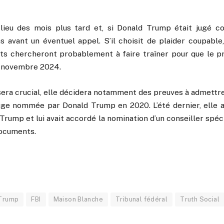
lieu des mois plus tard et, si Donald Trump était jugé co
as avant un éventuel appel. S’il choisit de plaider coupable,
ts chercheront probablement à faire traîner pour que le pro
de novembre 2024.
 sera crucial, elle décidera notamment des preuves à admettre o
juge nommée par Donald Trump en 2020. L’été dernier, elle a
rump et lui avait accordé la nomination d’un conseiller spéc
documents.
Trump
FBI
Maison Blanche
Tribunal fédéral
Truth Social