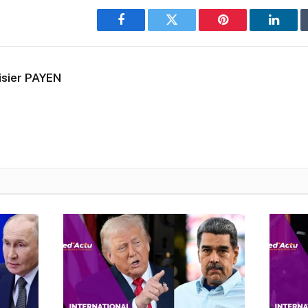
Facebook
Twitter
Pinterest
Linked
isier PAYEN