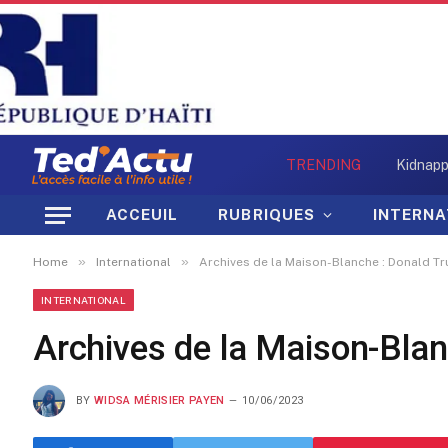
TRENDING
ACCEUIL
RUBRIQUES
INTERNA
»
»
Home
International
Archives de la Maison-Blanche : Donald Tr
INTERNATIONAL
Archives de la Maison-Blan
BY
WIDSA MÉRISIER PAYEN
10/06/2023