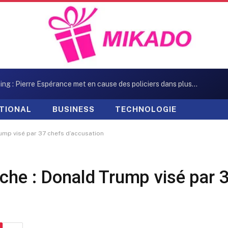
Kidnapping : Pierre Espérance met en cause des policiers dans plusieurs enlèvements
TIONAL
BUSINESS
TECHNOLOGIE
ump visé par 37 chefs d’accusation
che : Donald Trump visé par 