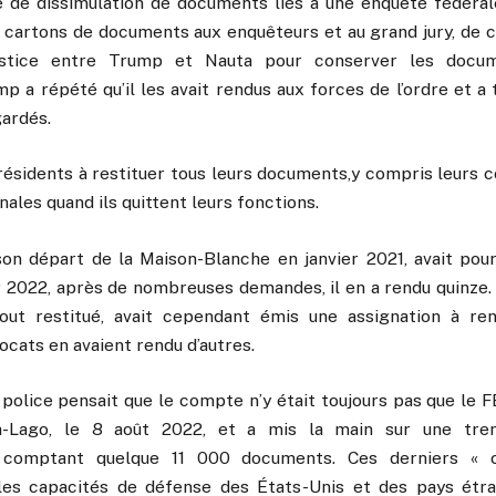
sé de dissimulation de documents liés à une enquête fédéra
s cartons de documents aux enquêteurs et au grand jury, de c
justice entre Trump et Nauta pour conserver les docu
 a répété qu’il les avait rendus aux forces de l’ordre et a
 gardés.
présidents à restituer tous leurs documents,y compris leurs c
nales quand ils quittent leurs fonctions.
on départ de la Maison-Blanche en janvier 2021, avait po
r 2022, après de nombreuses demandes, il en a rendu quinze.
 tout restitué, avait cependant émis une assignation à r
cats en avaient rendu d’autres.
 police pensait que le compte n’y était toujours pas que le F
a-Lago, le 8 août 2022, et a mis la main sur une tren
, comptant quelque 11 000 documents. Ces derniers « 
les capacités de défense des États-Unis et des pays étra