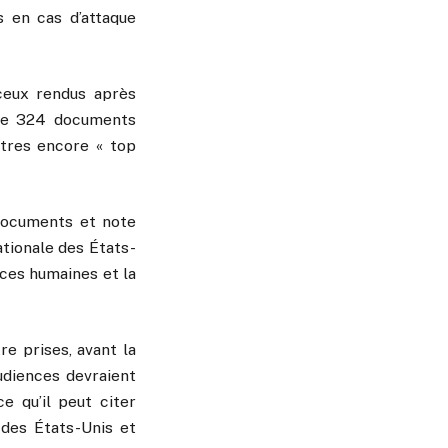
s en cas d’attaque
ceux rendus après
l de 324 documents
autres encore « top
 documents et note
ationale des États-
rces humaines et la
e prises, avant la
audiences devraient
e qu’il peut citer
des États-Unis et