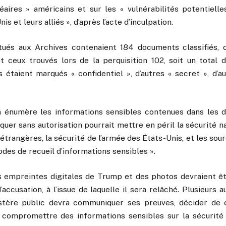
ires » américains et sur les « vulnérabilités potentielle
is et leurs alliés », d’après l’acte d’inculpation.
tués aux Archives contenaient 184 documents classifiés, 
 et ceux trouvés lors de la perquisition 102, soit un tota
ns étaient marqués « confidentiel », d’autres « secret », d’
on énumère les informations sensibles contenues dans les
uer sans autorisation pourrait mettre en péril la sécurité n
s étrangères, la sécurité de l’armée des États-Unis, et les sou
odes de recueil d’informations sensibles ».
es empreintes digitales de Trump et des photos devraient êtr
d’accusation, à l’issue de laquelle il sera relâché. Plusieurs 
istère public devra communiquer ses preuves, décider de c
compromettre des informations sensibles sur la sécurité 