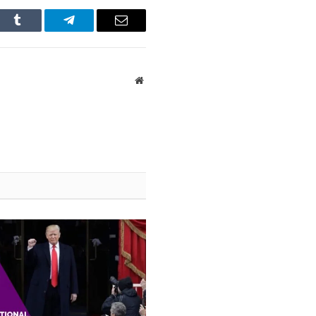
In
Tumblr
Telegram
Email
Website