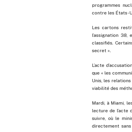
programmes nucléa
contre les États-Un
Les cartons resti
l’assignation 38,
classifiés. Certai
secret ».
L’acte d’accusati
que « les communiq
Unis, les relation
viabilité des méth
Mardi, à Miami, l
lecture de l’acte 
suivre, où le min
directement sans 