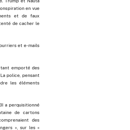
le. Trump et Nauta
onspiration en vue
ments et de faux
 tenté de cacher le
ourriers et e-mails
urtant emporté des
 La police, pensant
endre les éléments
BI a perquisitionné
taine de cartons
comprenaient des
ngers », sur les «