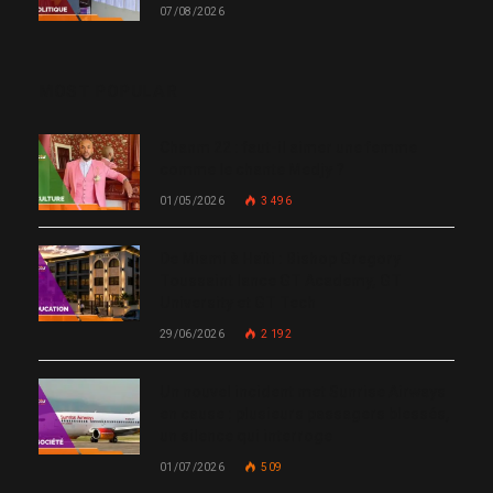
07/08/2026
MOST POPULAR
Chanm 22 : faut-il aimer une femme
comme le chante Medjy ?
01/05/2026
3 496
De Miami à Haïti : Bishop Gregory
Toussaint lance GT Academy, GT
University et GT Tech
29/06/2026
2 192
Un nouvel incident met Sunrise Airways
en cause : plusieurs passagers blessés,
un silence qui interroge
01/07/2026
509