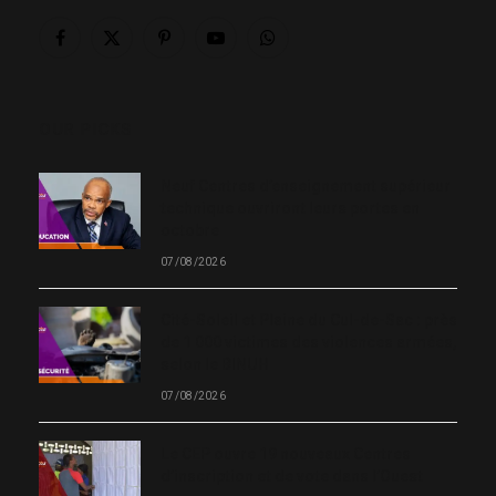
Facebook
X
Pinterest
YouTube
WhatsApp
(Twitter)
OUR PICKS
Neuf Centres d’enseignement supérieur
technique ouvriront leurs portes en
octobre
07/08/2026
Cité-Soleil et Plaine du Cul-de-Sac : près
de 1 000 victimes des violences armées,
selon le BINUH
07/08/2026
Le CEP ouvre 19 nouveaux Centres
d’inscription et de vote dans l’Ouest