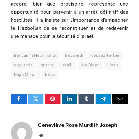
accord, bien que provisoire, représente une
opportunité pour parvenir à un arrêt définitif des
hostilités. Il a insisté sur l’importance d’empêcher
le Hezbollah de se reconstituer et de redevenir
une menace pour la sécurité d’Israël.
Benyamin Netanyahou
Beyrouth
cessez-le-feu
déplacés
guerre
Israël
Joe Biden
Liban
Najib Mikati
trêve
Facebook
Twitter
Pinterest
LinkedIn
Tumblr
Telegram
Email
Geneviève Rose Murdith Joseph
Website