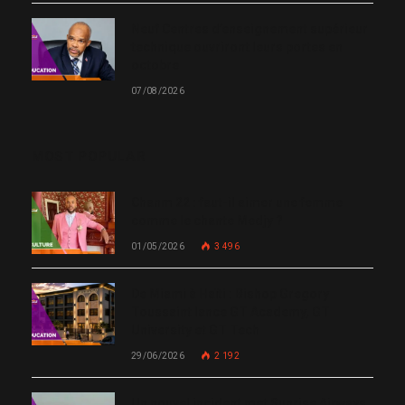
Neuf Centres d’enseignement supérieur
technique ouvriront leurs portes en
octobre
07/08/2026
MOST POPULAR
Chanm 22 : faut-il aimer une femme
comme le chante Medjy ?
01/05/2026
3 496
De Miami à Haïti : Bishop Gregory
Toussaint lance GT Academy, GT
University et GT Tech
29/06/2026
2 192
Un nouvel incident met Sunrise Airways