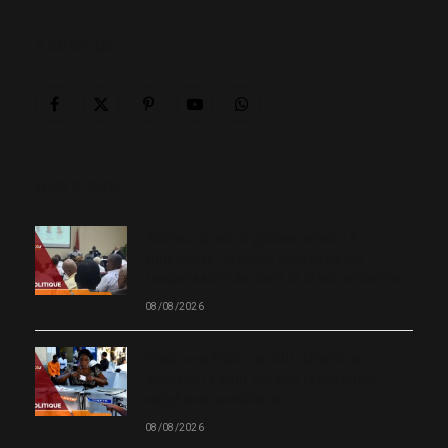
ABOUT US
Facebook
X
Pinterest
YouTube
WhatsApp
(Twitter)
OUR PICKS
Secteur privé et gouvernance : à
Quisqueya, le débat interroge les
responsabilités dans la crise haïtienne
08/08/2026
Élections 2026 : la BRH détaille la
procédure pour obtenir le certificat
exigé des candidats
08/08/2026