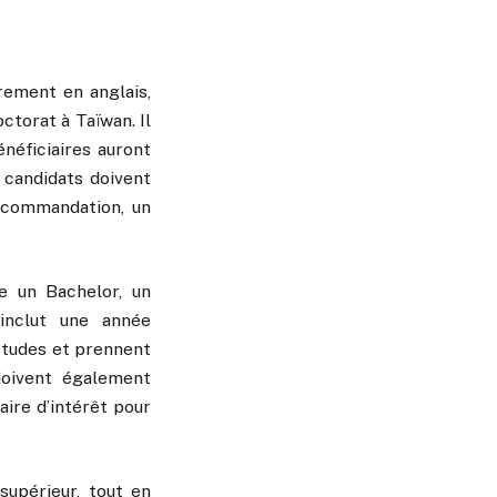
rement en anglais,
torat à Taïwan. Il
néficiaires auront
 candidats doivent
recommandation, un
e un Bachelor, un
inclut une année
d’études et prennent
doivent également
ire d’intérêt pour
supérieur, tout en