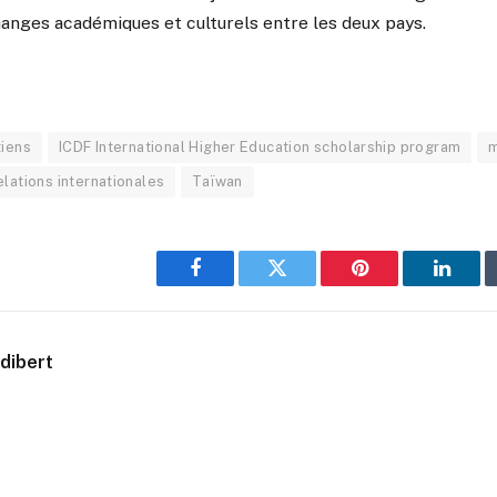
anges académiques et culturels entre les deux pays.
tiens
ICDF International Higher Education scholarship program
m
elations internationales
Taïwan
Facebook
Twitter
Pinterest
Linked
dibert