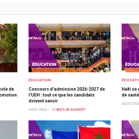
ÉDUCATION
ÉDUCATI
cole de
Concours d’admission 2026-2027 de
Haïti se
romotion
l’UEH : tout ce que les candidats
de santé
doivent savoir
30/07/202
30/07/2026
BY
WATSON AUDIBERT