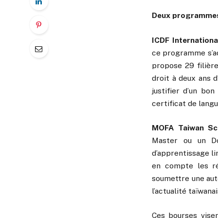
Deux programmes 
ICDF Internation
ce programme s’ad
propose 29 filièr
droit à deux ans 
justifier d’un bo
certificat de lang
MOFA Taiwan Sch
Master ou un Do
d’apprentissage lin
en compte les ré
soumettre une aut
l’actualité taïwanai
Ces bourses visen