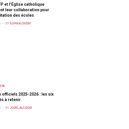
 et l’Église catholique
nt leur collaboration pour
itation des écoles
6
BY
SOPHIA CHÉRY
ON
officiels 2025-2026 : les six
és à retenir
6
BY
JODEL ALCIDOR