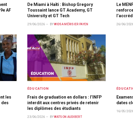
ment
De Miami à Haïti : Bishop Gregory
Le MENFP
 9e AF
Toussaint lance GT Academy, GT
renforce
University et GT Tech
l’accréd
29/06/2026
BY
WIDSA MÉRISIER PAYEN
26/06/202
ÉDUCATION
ÉDUCATI
nt les
Frais de graduation en dollars : l’INFP
Examens 
r des
interdit aux centres privés de retenir
dates cl
les diplômes des étudiants
16/05/202
23/06/2026
BY
WATSON AUDIBERT