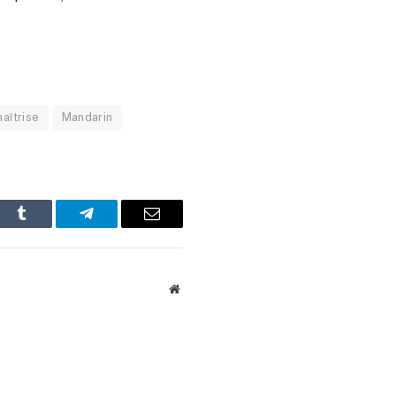
aîtrise
Mandarin
In
Tumblr
Telegram
Email
Website