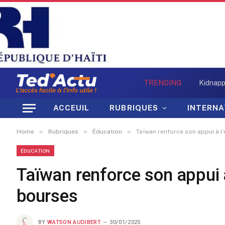
TRENDING
ACCEUIL
RUBRIQUES
INTERNA
»
»
»
Home
Rubriques
Éducation
Taïwan renforce son appui à 
ÉDUCATION
Taïwan renforce son appui 
bourses
BY
WATSON AUDIBERT
30/01/2025