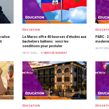
ÉDUCATION
ÉDUCATI
ralise
Le Maroc offre 40 bourses d’études aux
PARC : 2
ti
bacheliers haïtiens : voici les
modernis
conditions pour postuler
04/07/202
08/07/2026
BY
WATSON AUDIBERT
ÉDUCATION
ÉDUCATI