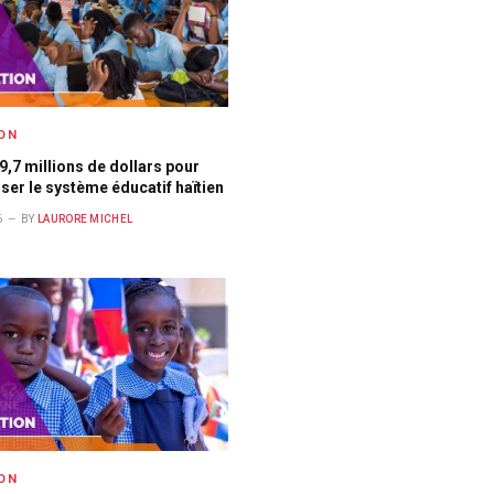
ON
9,7 millions de dollars pour
er le système éducatif haïtien
6
BY
LAURORE MICHEL
ON