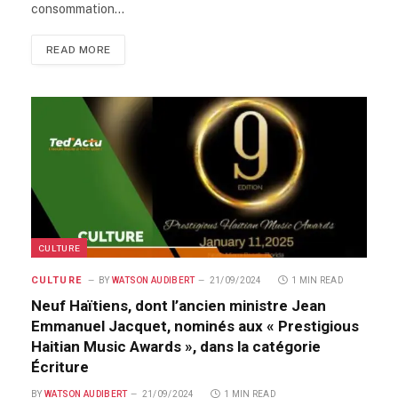
consommation…
READ MORE
CULTURE
CULTURE
BY
WATSON AUDIBERT
21/09/2024
1 MIN READ
Neuf Haïtiens, dont l’ancien ministre Jean
Emmanuel Jacquet, nominés aux « Prestigious
Haitian Music Awards », dans la catégorie
Écriture
BY
WATSON AUDIBERT
21/09/2024
1 MIN READ