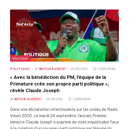
POLITIQUE
POLITIQUE
BY
WATSON AUDIBERT
24/09/2024
2 MINS READ
« Avec la bénédiction du PM, l’équipe de la
Primature crée son propre parti politique »,
révèle Claude Joseph
BY
WATSON AUDIBERT
24/09/2024
2 MINS READ
Dans une déclaration retentissante sur les ondes de Radio
Vision 2000, ce mardi 24 septembre, l’ancien Premier
ministre Claude Joseph a exprimé de vives inquiétudes face
à la création d’un nouveau parti politique par l’équipe du