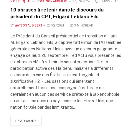
POLITIQUE
BY
WATSON AUDIBERT
27/09/2024
3 MINS READ
10 phrases à retenir dans le discours du
président du CPT, Edgard Leblanc Fils
BY
WATSON AUDIBERT
27/09/2024
3 MINS READ
Le Président du Conseil présidentiel de transition d’Haïti,
M. Edgard Leblanc Fils, a captivé l’attention de l’Assemblée
générale des Nations-Unies avec un discours poignant et
engagé ce jeudi 26 septembre. Ted’Actu vous présente les
dix phrases clés à retenir de son intervention : 1. « La
participation active des Haïtiens immigrés à différents
niveaux de la vie des États-Unis est tangible et
significative.» 2. « Les passions qui émergent
naturellement lors d’une campagne électorale ne
devraient en aucun cas servir de prétexte à la xénophobie
ou au racisme dans un pays comme les États-Unis, une
nation forgée par des immigrants…
READ MORE