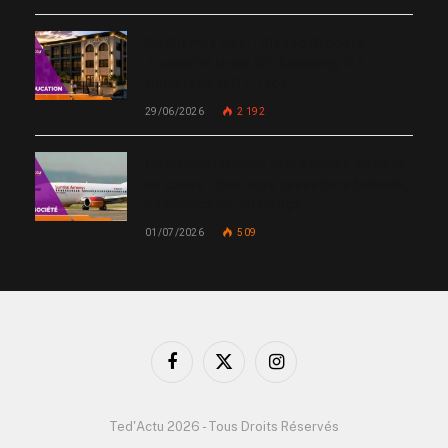
De Miami à Haïti : Bishop Gregory
Toussaint lance GT Academy, GT
University et GT Tech
29/06/2026
2 192
Un nouvel incident met Sunrise Airways
en cause : plusieurs passagers blessés,
un silence qui interroge
01/07/2026
509
Facebook
X
Instagram
(Twitter)
Ted'Actu 2026 - Tous Droits Réservés