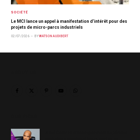
SOCIÉTÉ
Le MCI lance un appel à manifestation d’intérêt pour des
projets de micro-parcs industriels
02/07/2026
BY
WATSON AUDIBERT
ABOUT US
Facebook
X
Pinterest
YouTube
WhatsApp
(Twitter)
OUR PICKS
Neuf Centres d’enseignement supérieur
technique ouvriront leurs portes en