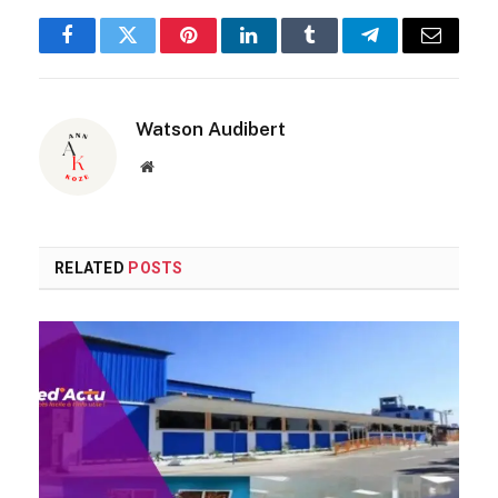
Facebook
Twitter
Pinterest
LinkedIn
Tumblr
Telegram
Email
Watson Audibert
Website
RELATED
POSTS