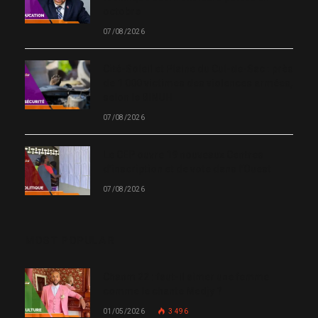
octobre
07/08/2026
Cité-Soleil et Plaine du Cul-de-Sac : près
de 1 000 victimes des violences armées,
selon le BINUH
07/08/2026
Le CEP ouvre 19 nouveaux Centres
d’inscription et de vote dans l’Ouest
07/08/2026
MOST POPULAR
Chanm 22 : faut-il aimer une femme
comme le chante Medjy ?
01/05/2026
3 496