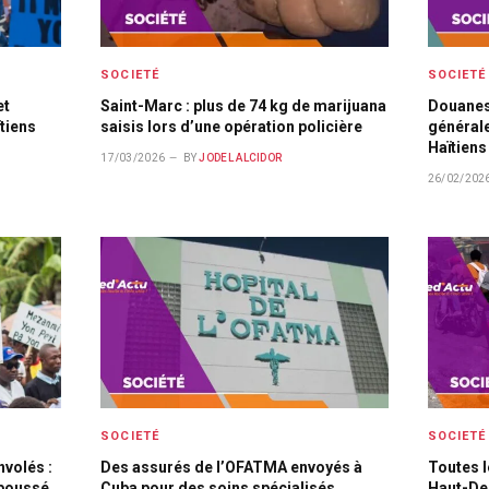
SOCIETÉ
SOCIETÉ
et
Saint-Marc : plus de 74 kg de marijuana
Douanes 
tiens
saisis lors d’une opération policière
générale
Haïtiens
17/03/2026
BY
JODEL ALCIDOR
26/02/202
SOCIETÉ
SOCIETÉ
volés :
Des assurés de l’OFATMA envoyés à
Toutes l
aboussé
Cuba pour des soins spécialisés
Haut-Del