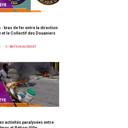
: bras de fer entre la direction
 et le Collectif des Douaniers
6
BY
WATSON AUDIBERT
es activités paralysées entre
mas et Pétion-Ville