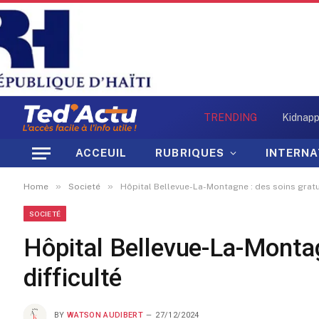
TRENDING
ACCEUIL
RUBRIQUES
INTERNA
»
»
Home
Societé
Hôpital Bellevue-La-Montagne : des soins gratu
SOCIETÉ
Hôpital Bellevue-La-Montag
difficulté
BY
WATSON AUDIBERT
27/12/2024