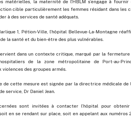
s matérielles, la maternité de l’HBLM s’engage à fournir 
 action cible particulièrement les femmes résidant dans les 
der à des services de santé adéquats.
Marlique 1, Pétion-Ville, l’hôpital Bellevue-La-Montagne réaff
de la santé et du bien-être des plus vulnérables.
ntervient dans un contexte critique, marqué par la fermeture
ospitaliers de la zone métropolitaine de Port-au-Prin
aux violences des groupes armés.
le de cette mesure est signée par la directrice médicale de l
de service, Dr Daniel Jean.
rnées sont invitées à contacter l’hôpital pour obtenir
soit en se rendant sur place, soit en appelant aux numéros