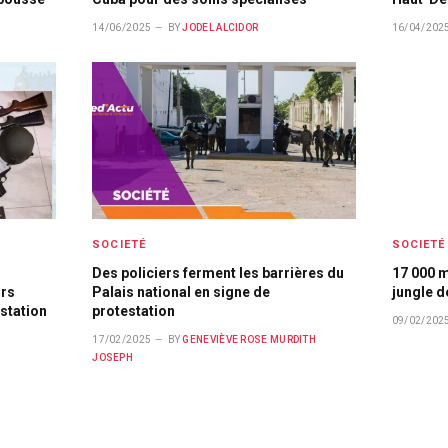
14/06/2025
BY
JODEL ALCIDOR
16/04/202
SOCIETÉ
SOCIETÉ
Des policiers ferment les barrières du
17 000 m
urs
Palais national en signe de
jungle d
estation
protestation
09/02/202
17/02/2025
BY
GENEVIÈVE ROSE MURDITH
JOSEPH