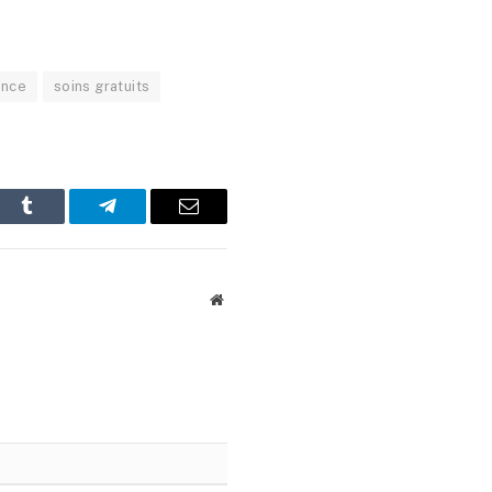
ince
soins gratuits
In
Tumblr
Telegram
Email
Website