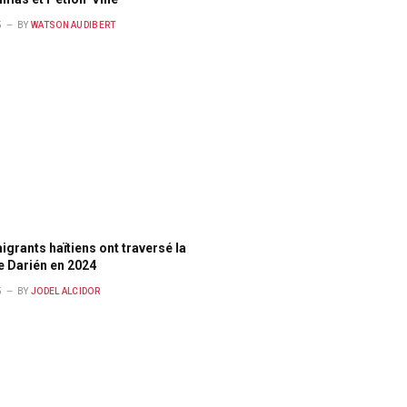
5
BY
WATSON AUDIBERT
igrants haïtiens ont traversé la
e Darién en 2024
5
BY
JODEL ALCIDOR