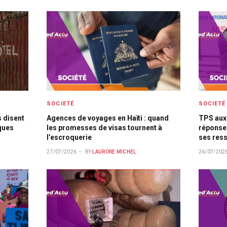
SOCIETÉ
SOCIETÉ
s disent
Agences de voyages en Haïti : quand
TPS aux 
ques
les promesses de visas tournent à
réponse
l’escroquerie
ses ress
27/07/2026
BY
LAURORE MICHEL
26/07/202