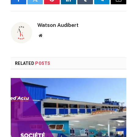
Facebook
Twitter
Pinterest
LinkedIn
Tumblr
Telegram
Email
Watson Audibert
Website
RELATED
POSTS