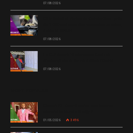
07/08/2026
Cité-Soleil et Plaine du Cul-de-Sac : près
de 1 000 victimes des violences armées,
selon le BINUH
07/08/2026
Le CEP ouvre 19 nouveaux Centres
d’inscription et de vote dans l’Ouest
07/08/2026
MOST POPULAR
Chanm 22 : faut-il aimer une femme
comme le chante Medjy ?
01/05/2026
3 496