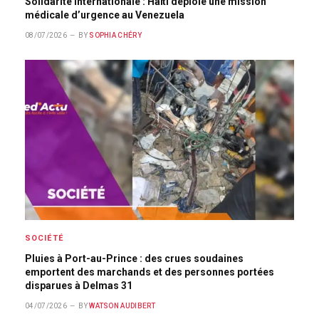
Solidarité internationale : Haïti déploie une mission
médicale d’urgence au Venezuela
08/07/2026
BY
SOPHIA CHÉRY
SOCIÉTÉ
Pluies à Port-au-Prince : des crues soudaines
emportent des marchands et des personnes portées
disparues à Delmas 31
04/07/2026
BY
WATSON AUDIBERT