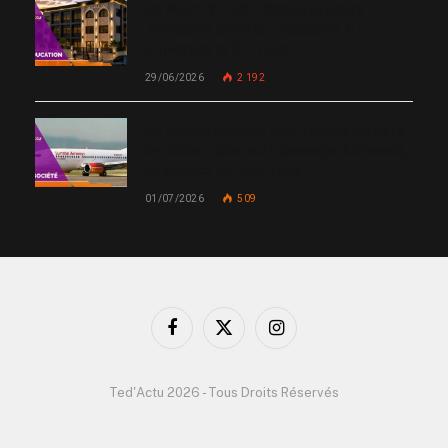
De Miami à Haïti : Bishop Gregory
Toussaint lance GT Academy, GT
University et GT Tech
29/06/2026
2 192
Un nouvel incident met Sunrise Airways
en cause : plusieurs passagers blessés,
un silence qui interroge
01/07/2026
509
Facebook
X
Instagram
(Twitter)
Ted'Actu 2026 - Tous Droits Réservés