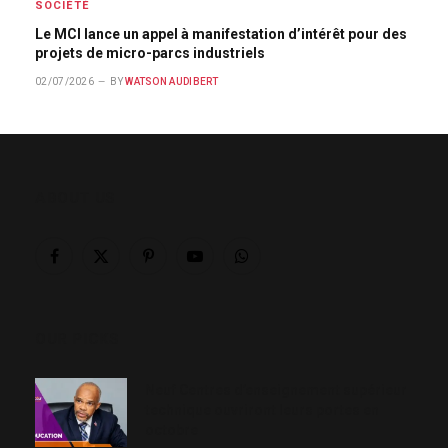
SOCIÉTÉ
Le MCI lance un appel à manifestation d’intérêt pour des
projets de micro-parcs industriels
02/07/2026
BY
WATSON AUDIBERT
ABOUT US
Facebook
X
Pinterest
YouTube
WhatsApp
(Twitter)
OUR PICKS
Neuf Centres d’enseignement supérieur
technique ouvriront leurs portes en
octobre