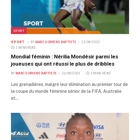
SPORT
SPORT
BY
MARC GORVENS BAPTISTE
22/08/2023
2 MINS READ
Mondial féminin : Nérilia Mondésir parmi les
joueuses qui ont réussi le plus de dribbles
BY
MARC GORVENS BAPTISTE
22/08/2023
2 MINS READ
Les grenadières, malgré leur élimination au premier tour de
la coupe du monde féminine sénior de la FIFA, Australie
et…