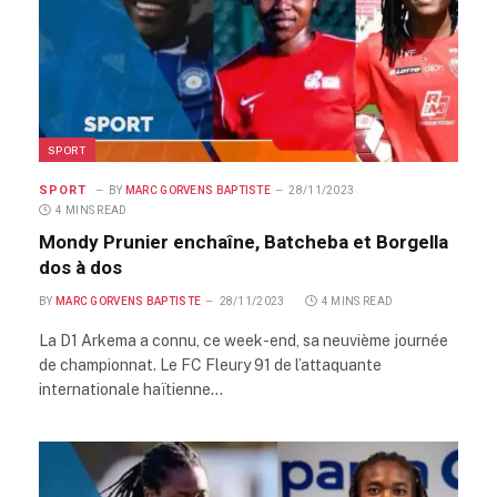
SPORT
SPORT
BY
MARC GORVENS BAPTISTE
28/11/2023
4 MINS READ
Mondy Prunier enchaîne, Batcheba et Borgella
dos à dos
BY
MARC GORVENS BAPTISTE
28/11/2023
4 MINS READ
La D1 Arkema a connu, ce week-end, sa neuvième journée
de championnat. Le FC Fleury 91 de l’attaquante
internationale haïtienne…