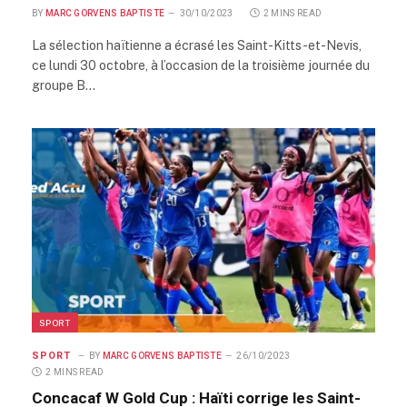
BY
MARC GORVENS BAPTISTE
30/10/2023
2 MINS READ
La sélection haïtienne a écrasé les Saint-Kitts-et-Nevis,
ce lundi 30 octobre, à l’occasion de la troisième journée du
groupe B…
SPORT
SPORT
BY
MARC GORVENS BAPTISTE
26/10/2023
2 MINS READ
Concacaf W Gold Cup : Haïti corrige les Saint-