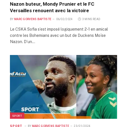
Nazon buteur, Mondy Prunier et le FC
Versailles renouent avec la victoire
BY
MARC GORVENS BAPTISTE
06/02/2024
3 MINS READ
Le CSKA Sofia s’est imposé logiquement 2-1 en amical
contre les Bohemians avec un but de Duckens Moïse
Nazon. D’un…
SPORT
SPORT
BY
MARC GORVENS BAPTISTE
23/01/2024