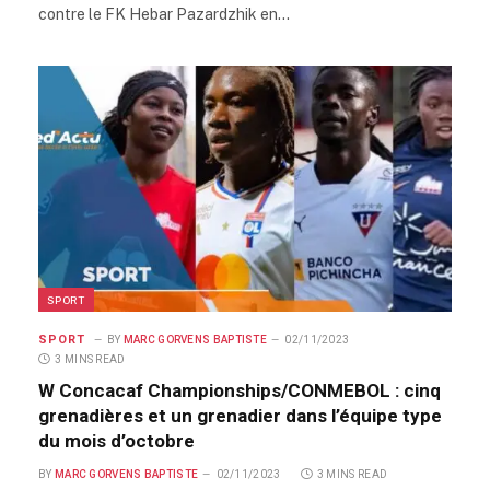
contre le FK Hebar Pazardzhik en…
SPORT
SPORT
BY
MARC GORVENS BAPTISTE
02/11/2023
3 MINS READ
W Concacaf Championships/CONMEBOL : cinq
grenadières et un grenadier dans l’équipe type
du mois d’octobre
BY
MARC GORVENS BAPTISTE
02/11/2023
3 MINS READ