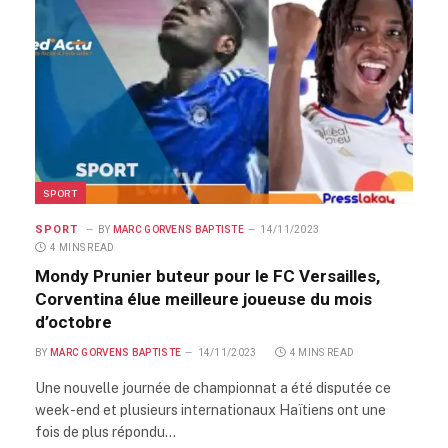
SPORT
SPORT
BY
MARC GORVENS BAPTISTE
14/11/2023
4 MINS READ
Mondy Prunier buteur pour le FC Versailles,
Corventina élue meilleure joueuse du mois
d’octobre
BY
MARC GORVENS BAPTISTE
14/11/2023
4 MINS READ
Une nouvelle journée de championnat a été disputée ce
week-end et plusieurs internationaux Haïtiens ont une
fois de plus répondu…