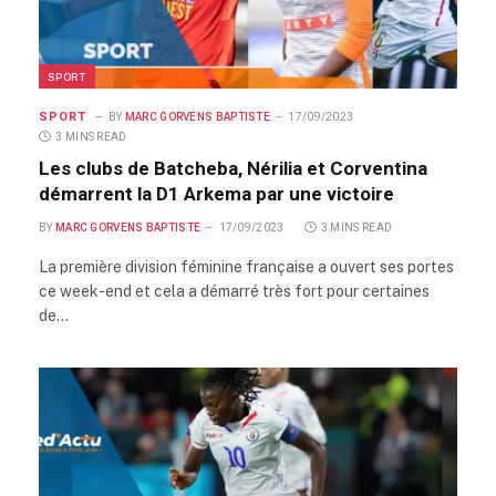
SPORT
SPORT
BY
MARC GORVENS BAPTISTE
17/09/2023
3 MINS READ
Les clubs de Batcheba, Nérilia et Corventina
démarrent la D1 Arkema par une victoire
BY
MARC GORVENS BAPTISTE
17/09/2023
3 MINS READ
La première division féminine française a ouvert ses portes
ce week-end et cela a démarré très fort pour certaines
de…