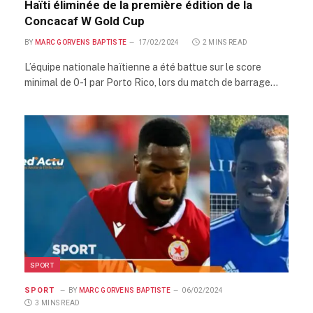
Haïti éliminée de la première édition de la
Concacaf W Gold Cup
BY
MARC GORVENS BAPTISTE
17/02/2024
2 MINS READ
L’équipe nationale haïtienne a été battue sur le score
minimal de 0-1 par Porto Rico, lors du match de barrage…
SPORT
SPORT
BY
MARC GORVENS BAPTISTE
06/02/2024
3 MINS READ