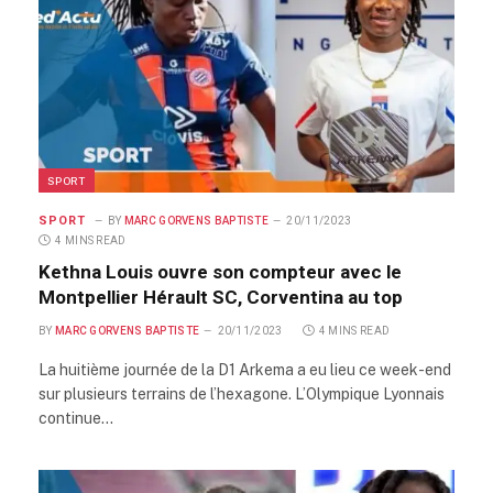
SPORT
SPORT
BY
MARC GORVENS BAPTISTE
20/11/2023
4 MINS READ
Kethna Louis ouvre son compteur avec le
Montpellier Hérault SC, Corventina au top
BY
MARC GORVENS BAPTISTE
20/11/2023
4 MINS READ
La huitième journée de la D1 Arkema a eu lieu ce week-end
sur plusieurs terrains de l’hexagone. L’Olympique Lyonnais
continue…