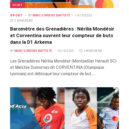
SPORT
SPORT
BY
MARC GORVENS BAPTISTE
10/10/2023
2 MINS READ
Baromètre des Grenadières : Nérilia Mondésir
et Corventina ouvrent leur compteur de buts
dans la D1 Arkema
BY
MARC GORVENS BAPTISTE
10/10/2023
2 MINS READ
Les Grenadières Nérilia Mondésir (Montpellier Hérault SC)
et Melchie Dumornay dit CORVENTINA (Olympique
lyonnais) ont débloqué leur compteur de but…