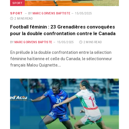
SPORT
SPORT
BY
MARC GORVENS BAPTISTE
15/05/2025
2 MINS READ
Football féminin : 23 Grenadières convoquées
pour la double confrontation contre le Canada
BY
MARC GORVENS BAPTISTE
15/05/2025
2 MINS READ
En prélude à la double confrontation entre la sélection
féminine haïtienne et celle du Canada, le sélectionneur
français Malou Quignette…