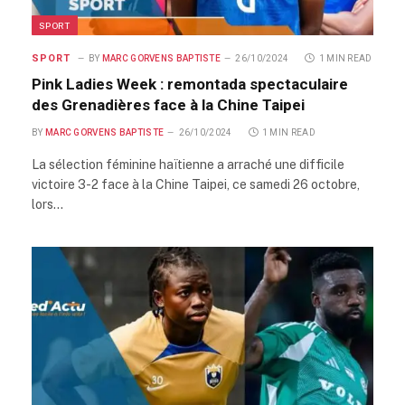
SPORT
SPORT
BY
MARC GORVENS BAPTISTE
26/10/2024
1 MIN READ
Pink Ladies Week : remontada spectaculaire
des Grenadières face à la Chine Taipei
BY
MARC GORVENS BAPTISTE
26/10/2024
1 MIN READ
La sélection féminine haïtienne a arraché une difficile
victoire 3-2 face à la Chine Taipei, ce samedi 26 octobre,
lors…