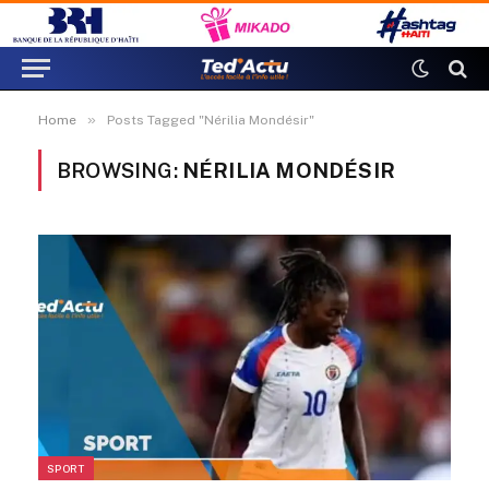
»
Home
Posts Tagged "Nérilia Mondésir"
BROWSING:
NÉRILIA MONDÉSIR
SPORT