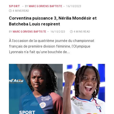
SPORT
BY
MARC GORVENS BAPTISTE
16/10/2023
4 MINS READ
Corventina puissance 3, Nérilia Mondésir et
Batcheba Louis respirent
BY
MARC GORVENS BAPTISTE
16/10/2023
4 MINS READ
À l’occasion de la quatrième journée du championnat
français de première division féminine, l’Olympique
Lyonnais n’a fait qu’une bouchée de…