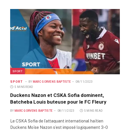
SPORT
SPORT
BY
MARC GORVENS BAPTISTE
08/11/2023
5 MINS READ
Duckens Nazon et CSKA Sofia dominent,
Batcheba Louis buteuse pour le FC Fleury
BY
MARC GORVENS BAPTISTE
08/11/2023
5 MINS READ
Le CSKA Sofia de l’attaquant international haïtien
Duckens Moïse Nazon s’est imposé logiquement 3-0