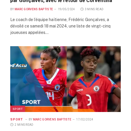
par Gonçalves, avec le retour de Corventina
BY
MARC GORVENS BAPTISTE
19/05/2024
3 MINS READ
Le coach de l’équipe haïtienne, Frédéric Gonçalves, a
dévoilé ce samedi 18 mai 2024, une liste de vingt-cinq
joueuses appelées…
SPORT
SPORT
BY
MARC GORVENS BAPTISTE
17/02/2024
2 MINS READ