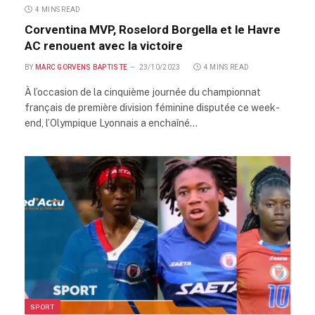
4 MINS READ
Corventina MVP, Roselord Borgella et le Havre
AC renouent avec la victoire
BY
MARC GORVENS BAPTISTE
23/10/2023
4 MINS READ
À l’occasion de la cinquième journée du championnat
français de première division féminine disputée ce week-
end, l’Olympique Lyonnais a enchaîné…
SPORT