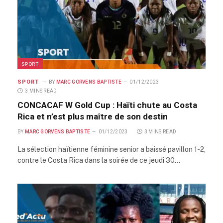
SPORT
SPORT
BY
MARC GORVENS BAPTISTE
01/12/2023
3 MINS READ
CONCACAF W Gold Cup : Haïti chute au Costa
Rica et n’est plus maître de son destin
BY
MARC GORVENS BAPTISTE
01/12/2023
3 MINS READ
La sélection haïtienne féminine senior a baissé pavillon 1-2,
contre le Costa Rica dans la soirée de ce jeudi 30…