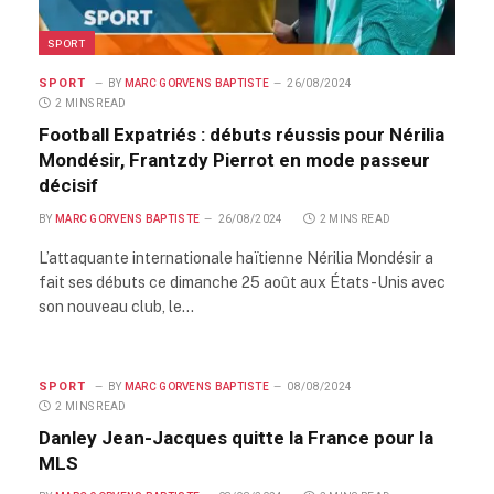
SPORT
SPORT
BY
MARC GORVENS BAPTISTE
26/08/2024
2 MINS READ
Football Expatriés : débuts réussis pour Nérilia
Mondésir, Frantzdy Pierrot en mode passeur
décisif
BY
MARC GORVENS BAPTISTE
26/08/2024
2 MINS READ
L’attaquante internationale haïtienne Nérilia Mondésir a
fait ses débuts ce dimanche 25 août aux États-Unis avec
son nouveau club, le…
SPORT
BY
MARC GORVENS BAPTISTE
08/08/2024
2 MINS READ
Danley Jean-Jacques quitte la France pour la
MLS