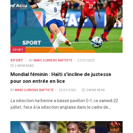
SPORT
SPORT
BY
MARC GORVENS BAPTISTE
22/07/2023
3 MINS READ
Mondial féminin : Haïti s’incline de justesse
pour son entrée en lice
BY
MARC GORVENS BAPTISTE
22/07/2023
3 MINS READ
La sélection haïtienne a baissé pavillon 0-1, ce samedi 22
juillet, face à la sélection anglaise dans le cadre de…