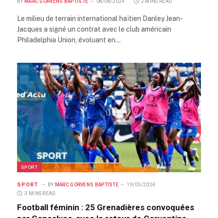
BY
MARC GORVENS BAPTISTE
08/08/2024
2 MINS READ
Le milieu de terrain international haïtien Danley Jean-
Jacques a signé un contrat avec le club américain
Philadelphia Union, évoluant en…
SPORT
SPORT
BY
MARC GORVENS BAPTISTE
19/05/2024
3 MINS READ
Football féminin : 25 Grenadières convoquées