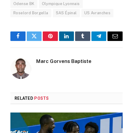
Odense BK
Olympique Lyonnais
Roselord Borgella
SAS Épinal
US Avranches
Facebook
Twitter
Pinterest
LinkedIn
Tumblr
Telegram
Email
Marc Gorvens Baptiste
RELATED
POSTS