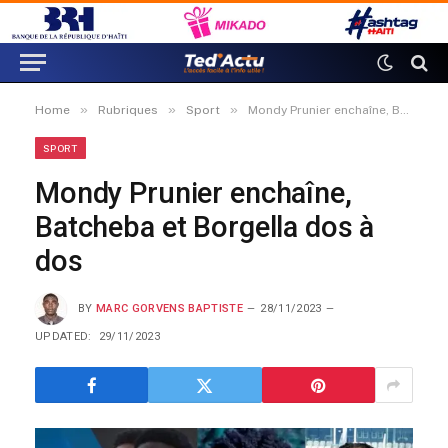
»
»
»
Home
Rubriques
Sport
Mondy Prunier enchaîne, Batcheba et Borgella dos à dos
SPORT
Mondy Prunier enchaîne,
Batcheba et Borgella dos à
dos
BY
MARC GORVENS BAPTISTE
28/11/2023
UPDATED:
29/11/2023