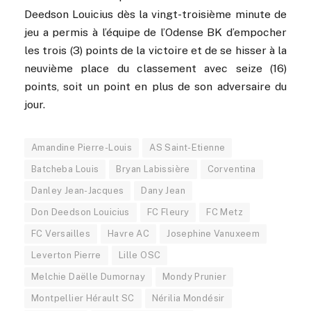
Deedson Louicius dès la vingt-troisième minute de
jeu a permis à l’équipe de l’Odense BK d’empocher
les trois (3) points de la victoire et de se hisser à la
neuvième place du classement avec seize (16)
points, soit un point en plus de son adversaire du
jour.
Amandine Pierre-Louis
AS Saint-Etienne
Batcheba Louis
Bryan Labissière
Corventina
Danley Jean-Jacques
Dany Jean
Don Deedson Louicius
FC Fleury
FC Metz
FC Versailles
Havre AC
Josephine Vanuxeem
Leverton Pierre
Lille OSC
Melchie Daëlle Dumornay
Mondy Prunier
Montpellier Hérault SC
Nérilia Mondésir