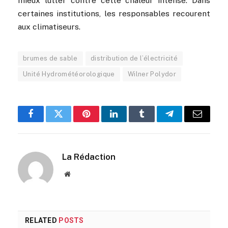
mieux lutter contre cette chaleur intense. Dans
certaines institutions, les responsables recourent
aux climatiseurs.
brumes de sable
distribution de l’électricité
Unité Hydrométéorologique
Wilner Polydor
Facebook
Twitter
Pinterest
LinkedIn
Tumblr
Telegram
Email
La Rédaction
Website
RELATED
POSTS