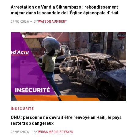
Arrestation de Vundla Sikhumbuzo : rebondissement
majeur dans le scandale de l’Église épiscopale d’Haïti
27/03/2026
BY
WATSON AUDIBERT
INSÉCURITÉ
ONU : personne ne devrait être renvoyé en Haïti, le pays
reste trop dangereux
25/03/2026
BY
WIDSA MÉRISIER PAYEN