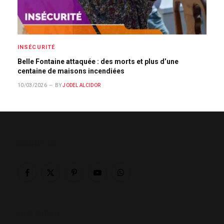
INSÉCURITÉ
Belle Fontaine attaquée : des morts et plus d’une
centaine de maisons incendiées
10/03/2026
BY
JODEL ALCIDOR
ABOUT US
Facebook
X
Pinterest
YouTube
WhatsApp
(Twitter)
OUR PICKS