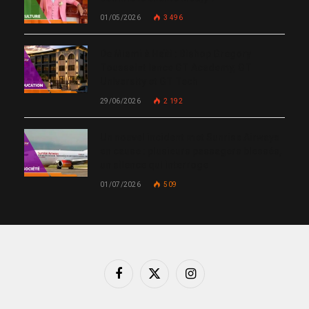
01/05/2026
3 496
De Miami à Haïti : Bishop Gregory
Toussaint lance GT Academy, GT
University et GT Tech
29/06/2026
2 192
Un nouvel incident met Sunrise Airways
en cause : plusieurs passagers blessés,
un silence qui interroge
01/07/2026
509
Facebook
X
Instagram
(Twitter)