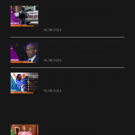
Kidnapping : Pierre Espérance met en
cause des policiers dans plusieurs
enlèvements
05/08/2026
Système financier en Haïti : la BRH durcit
le ton contre les mauvais payeurs
05/08/2026
Quatre clubs haïtiens dans le top 10 des
meilleurs clubs de la Caraïbe
05/08/2026
MOST POPULAR
Chanm 22 : faut-il aimer une femme
comme le chante Medjy ?