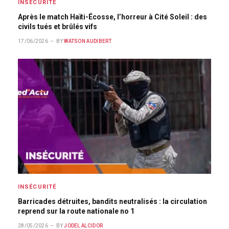
INSÉCURITÉ
Après le match Haïti-Écosse, l’horreur à Cité Soleil : des
civils tués et brûlés vifs
17/06/2026
BY
WATSON AUDIBERT
INSÉCURITÉ
Barricades détruites, bandits neutralisés : la circulation
reprend sur la route nationale no 1
28/05/2026
BY
JODEL ALCIDOR