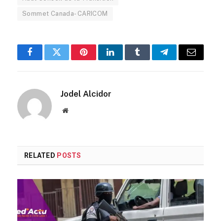
Sommet Canada- CARICOM
Facebook
Twitter
Pinterest
LinkedIn
Tumblr
Telegram
Email
Jodel Alcidor
Website
RELATED
POSTS