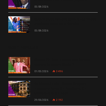
le ton contre les mauvais payeurs
05/08/2026
Quatre clubs haïtiens dans le top 10 des
meilleurs clubs de la Caraïbe
05/08/2026
MOST POPULAR
Chanm 22 : faut-il aimer une femme
comme le chante Medjy ?
01/05/2026
3 496
De Miami à Haïti : Bishop Gregory
Toussaint lance GT Academy, GT
University et GT Tech
29/06/2026
2 192