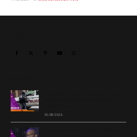
ABOUT US
Facebook
X
Pinterest
YouTube
WhatsApp
(Twitter)
OUR PICKS
Kidnapping : Pierre Espérance met en
cause des policiers dans plusieurs
enlèvements
05/08/2026
Système financier en Haïti : la BRH durcit