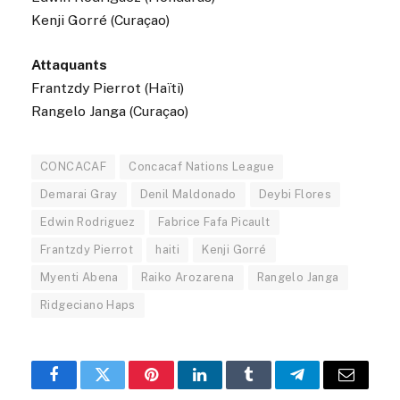
Kenji Gorré (Curaçao)
Attaquants
Frantzdy Pierrot (Haïti)
Rangelo Janga (Curaçao)
CONCACAF
Concacaf Nations League
Demarai Gray
Denil Maldonado
Deybi Flores
Edwin Rodriguez
Fabrice Fafa Picault
Frantzdy Pierrot
haiti
Kenji Gorré
Myenti Abena
Raiko Arozarena
Rangelo Janga
Ridgeciano Haps
Facebook
Twitter
Pinterest
LinkedIn
Tumblr
Telegram
Email