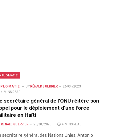
DIPLOMATIE
IPLOMATIE
BY
RÉNALD GUERRIER
26/04/2023
4 MINS READ
e secrétaire général de l’ONU réitère son
ppel pour le déploiement d’une force
ilitaire en Haïti
Y
RÉNALD GUERRIER
26/04/2023
4 MINS READ
e secrétaire général des Nations Unies, Antonio