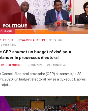
POLITIQUE
OLITIQUE
BY
WATSON AUDIBERT
30/04/2026
2 MINS READ
e CEP soumet un budget révisé pour
elancer le processus électoral
Y
WATSON AUDIBERT
30/04/2026
2 MINS READ
e Conseil électoral provisoire (CEP) a transmis, le 28
vril 2026, un budget électoral révisé à l’Exécutif, après
e rejet…