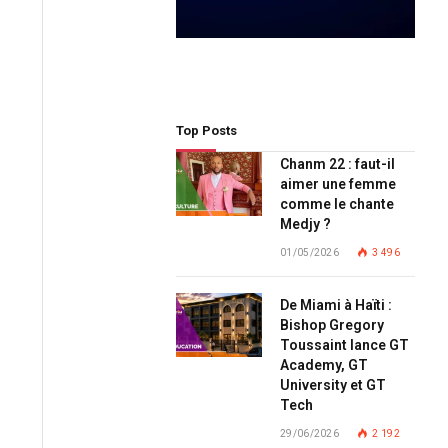
Top Posts
Chanm 22 : faut-il
aimer une femme
comme le chante
Medjy ?
01/05/2026
3 496
De Miami à Haïti :
Bishop Gregory
Toussaint lance GT
Academy, GT
University et GT
Tech
29/06/2026
2 192