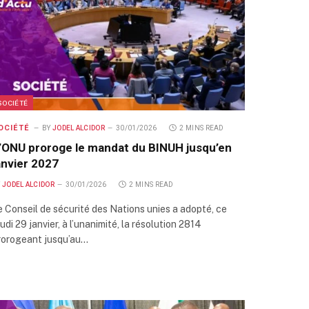
SOCIÉTÉ
OCIÉTÉ
BY
JODEL ALCIDOR
30/01/2026
2 MINS READ
’ONU proroge le mandat du BINUH jusqu’en
anvier 2027
Y
JODEL ALCIDOR
30/01/2026
2 MINS READ
e Conseil de sécurité des Nations unies a adopté, ce
udi 29 janvier, à l’unanimité, la résolution 2814
rorogeant jusqu’au…