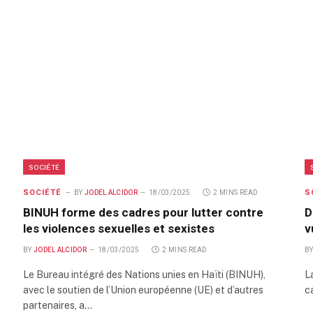
SOCIÉTÉ
SOCIÉTÉ
S
BY
JODEL ALCIDOR
18/03/2025
2 MINS READ
BINUH forme des cadres pour lutter contre
D
les violences sexuelles et sexistes
v
BY
JODEL ALCIDOR
18/03/2025
2 MINS READ
B
Le Bureau intégré des Nations unies en Haïti (BINUH),
L
avec le soutien de l’Union européenne (UE) et d’autres
c
partenaires, a…