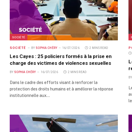
SOCIÉTÉ
SOCIÉTÉ
P
BY
SOPHIA CHÉRY
16/07/2026
2 MINS READ
Les Cayes : 25 policiers formés à la prise en
L
charge des victimes de violences sexuelles
r
BY
SOPHIA CHÉRY
16/07/2026
2 MINS READ
B
Dans le cadre des efforts visant à renforcer la
L
protection des droits humains et à améliorer la réponse
a
institutionnelle aux…
l