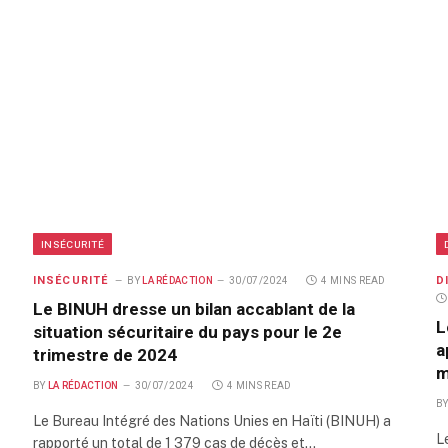
INSÉCURITÉ
INSÉCURITÉ
D
BY
LA RÉDACTION
30/07/2024
4 MINS READ
Le BINUH dresse un bilan accablant de la
L
situation sécuritaire du pays pour le 2e
a
trimestre de 2024
m
BY
LA RÉDACTION
30/07/2024
4 MINS READ
B
Le Bureau Intégré des Nations Unies en Haïti (BINUH) a
L
rapporté un total de 1 379 cas de décès et…