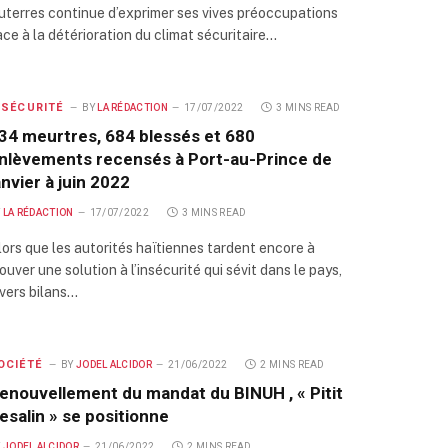
uterres continue d’exprimer ses vives préoccupations
ace à la détérioration du climat sécuritaire…
NSÉCURITÉ
BY
LA RÉDACTION
17/07/2022
3 MINS READ
34 meurtres, 684 blessés et 680
nlèvements recensés à Port-au-Prince de
anvier à juin 2022
Y
LA RÉDACTION
17/07/2022
3 MINS READ
lors que les autorités haïtiennes tardent encore à
ouver une solution à l’insécurité qui sévit dans le pays,
ivers bilans…
OCIÉTÉ
BY
JODEL ALCIDOR
21/06/2022
2 MINS READ
enouvellement du mandat du BINUH , « Pitit
esalin » se positionne
Y
JODEL ALCIDOR
21/06/2022
2 MINS READ