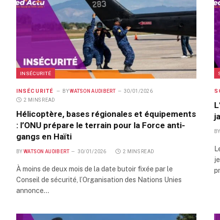
INSÉCURITÉ
INSÉCURITÉ
S
BY
WATSON AUDIBERT
30/01/2026
2 MINS READ
L
Hélicoptère, bases régionales et équipements
j
: l’ONU prépare le terrain pour la Force anti-
B
gangs en Haïti
L
BY
WATSON AUDIBERT
30/01/2026
2 MINS READ
je
À moins de deux mois de la date butoir fixée par le
p
Conseil de sécurité, l’Organisation des Nations Unies
annonce…