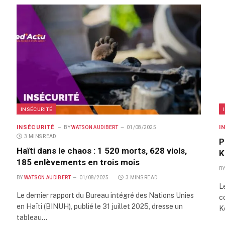
INSÉCURITÉ
INSÉCURITÉ
I
BY
WATSON AUDIBERT
01/08/2025
3 MINS READ
P
Haïti dans le chaos : 1 520 morts, 628 viols,
K
185 enlèvements en trois mois
B
BY
WATSON AUDIBERT
01/08/2025
3 MINS READ
L
Le dernier rapport du Bureau intégré des Nations Unies
c
en Haïti (BINUH), publié le 31 juillet 2025, dresse un
K
tableau…