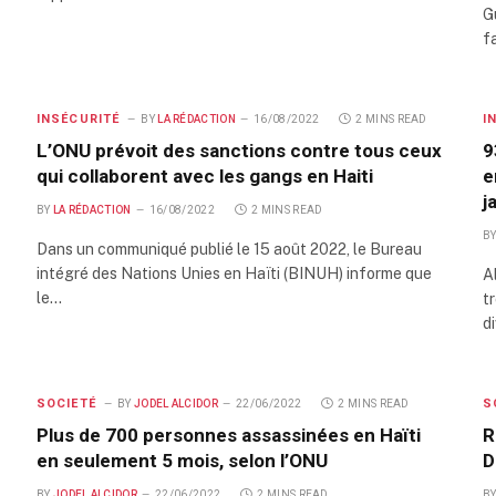
G
f
INSÉCURITÉ
I
BY
LA RÉDACTION
16/08/2022
2 MINS READ
L’ONU prévoit des sanctions contre tous ceux
9
qui collaborent avec les gangs en Haiti
e
j
BY
LA RÉDACTION
16/08/2022
2 MINS READ
B
Dans un communiqué publié le 15 août 2022, le Bureau
intégré des Nations Unies en Haïti (BINUH) informe que
A
le…
tr
d
SOCIETÉ
S
BY
JODEL ALCIDOR
22/06/2022
2 MINS READ
Plus de 700 personnes assassinées en Haïti
R
en seulement 5 mois, selon l’ONU
D
BY
JODEL ALCIDOR
22/06/2022
2 MINS READ
B