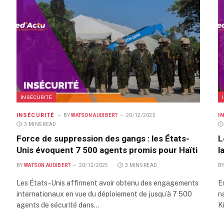
INSÉCURITÉ
INSÉCURITÉ
I
BY
WATSON AUDIBERT
20/12/2025
3 MINS READ
Force de suppression des gangs : les États-
L
Unis évoquent 7 500 agents promis pour Haïti
l
BY
WATSON AUDIBERT
20/12/2025
3 MINS READ
B
Les États-Unis affirment avoir obtenu des engagements
En
internationaux en vue du déploiement de jusqu’à 7 500
n
agents de sécurité dans…
K