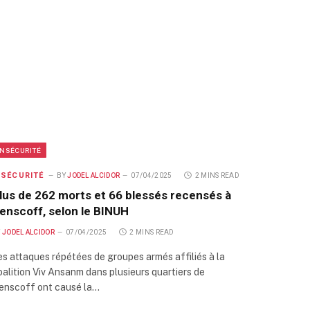
INSÉCURITÉ
NSÉCURITÉ
BY
JODEL ALCIDOR
07/04/2025
2 MINS READ
lus de 262 morts et 66 blessés recensés à
enscoff, selon le BINUH
Y
JODEL ALCIDOR
07/04/2025
2 MINS READ
es attaques répétées de groupes armés affiliés à la
oalition Viv Ansanm dans plusieurs quartiers de
enscoff ont causé la…