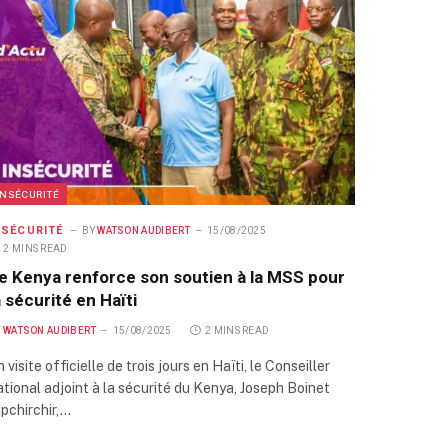
INSÉCURITÉ
NSÉCURITÉ
BY
WATSON AUDIBERT
15/08/2025
2 MINS READ
e Kenya renforce son soutien à la MSS pour
a sécurité en Haïti
Y
WATSON AUDIBERT
15/08/2025
2 MINS READ
 visite officielle de trois jours en Haïti, le Conseiller
ational adjoint à la sécurité du Kenya, Joseph Boinet
ipchirchir,…