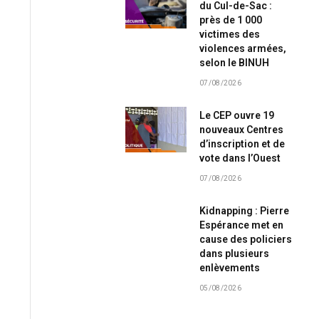
du Cul-de-Sac :
près de 1 000
victimes des
violences armées,
selon le BINUH
07/08/2026
Le CEP ouvre 19
nouveaux Centres
d’inscription et de
vote dans l’Ouest
07/08/2026
Kidnapping : Pierre
Espérance met en
cause des policiers
dans plusieurs
enlèvements
05/08/2026