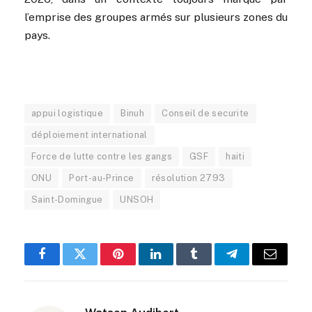
l’emprise des groupes armés sur plusieurs zones du
pays.
appui logistique
Binuh
Conseil de securite
déploiement international
Force de lutte contre les gangs
GSF
haiti
ONU
Port-au-Prince
résolution 2793
Saint-Domingue
UNSOH
Facebook
Twitter
Pinterest
LinkedIn
Tumblr
Telegram
Email