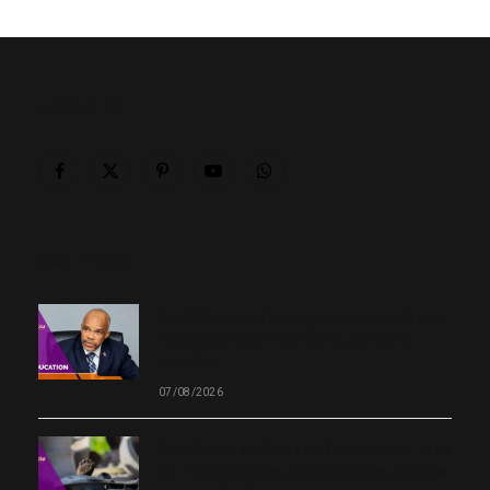
ABOUT US
Facebook
X
Pinterest
YouTube
WhatsApp
(Twitter)
OUR PICKS
Neuf Centres d’enseignement supérieur
technique ouvriront leurs portes en
octobre
07/08/2026
Cité-Soleil et Plaine du Cul-de-Sac : près
de 1 000 victimes des violences armées,