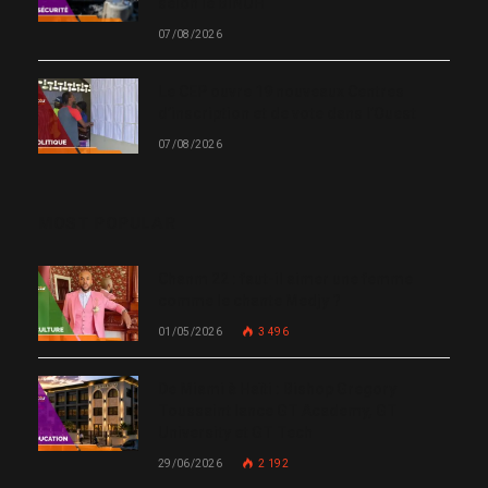
selon le BINUH
07/08/2026
Le CEP ouvre 19 nouveaux Centres
d’inscription et de vote dans l’Ouest
07/08/2026
MOST POPULAR
Chanm 22 : faut-il aimer une femme
comme le chante Medjy ?
01/05/2026
3 496
De Miami à Haïti : Bishop Gregory
Toussaint lance GT Academy, GT
University et GT Tech
29/06/2026
2 192