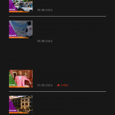
hausse de 50 à 75 gourdes à la pompe
09/08/2026
Urgence à Port-au-Prince : 27 blessés
par balles pris en charge par MSF en
moins de 24 heures
09/08/2026
MOST POPULAR
Chanm 22 : faut-il aimer une femme
comme le chante Medjy ?
01/05/2026
3 496
De Miami à Haïti : Bishop Gregory
Toussaint lance GT Academy, GT
University et GT Tech