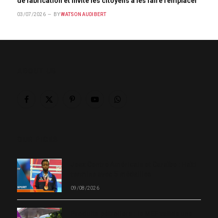
de fabrication et invite les citoyens à les faire remplacer
03/07/2026
BY
WATSON AUDIBERT
ABOUT US
Facebook
X
Pinterest
YouTube
WhatsApp
(Twitter)
OUR PICKS
Jeux Centre Américain et Caraïbe : Haïti
termine avec 5 médailles
09/08/2026
Produits pétroliers : le MEF valide une