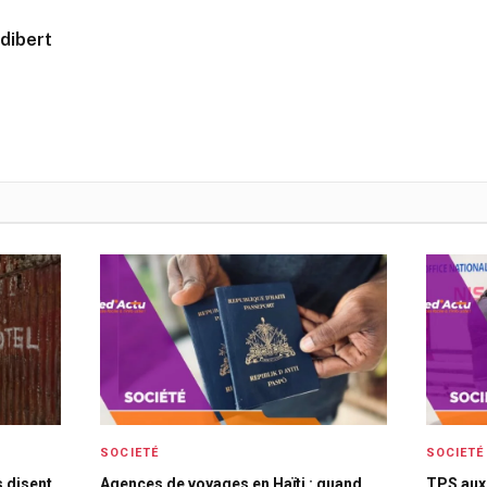
dibert
SOCIETÉ
SOCIETÉ
s disent
Agences de voyages en Haïti : quand
TPS aux 