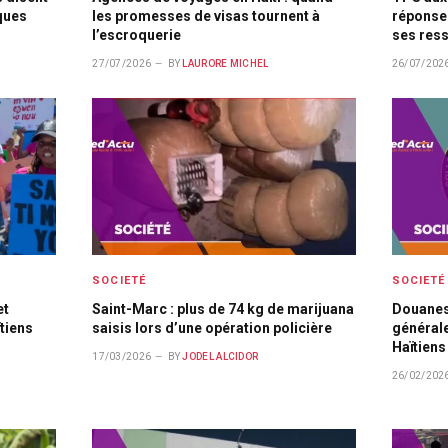
ques
les promesses de visas tournent à
réponse
l’escroquerie
ses ress
27/07/2026
BY
LAURORE MICHEL
26/07/202
SOCIETÉ
SOCIETÉ
et
Saint-Marc : plus de 74 kg de marijuana
Douanes 
tiens
saisis lors d’une opération policière
générale
Haïtiens
17/03/2026
BY
JODEL ALCIDOR
26/02/202