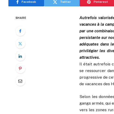
Facebook
Twitter
Pinterest
Autrefois valorisé
SHARE
vacances à la camp
par une combinaison
persistante sur no
adéquates dans les
privilégier les di
attractives.
Il était autrefois
se ressourcer dan
progressive de cet
de vacances des H
Selon les données
gangs armés, qui 
vers les zones rur