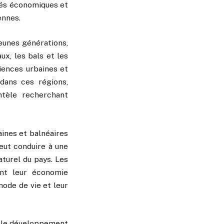
ltés économiques et
ennes.
eunes générations,
ux, les bals et les
iences urbaines et
dans ces régions,
ntèle recherchant
ines et balnéaires
eut conduire à une
aturel du pays. Les
ent leur économie
mode de vie et leur
r le développement