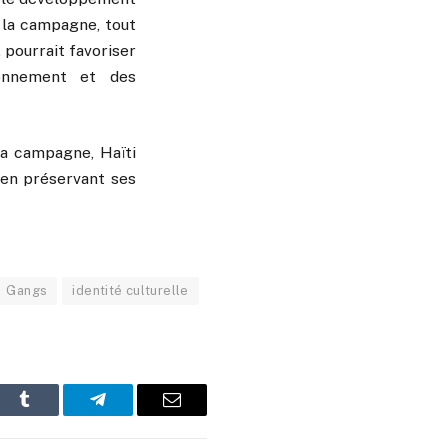
à la campagne, tout
 pourrait favoriser
ronnement et des
 la campagne, Haïti
 en préservant ses
Gangs
identité culturelle
In
Tumblr
Telegram
Email