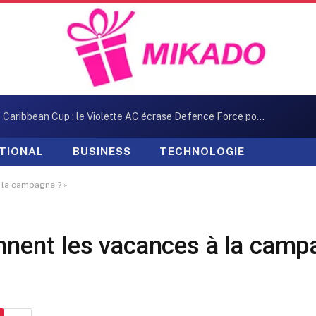
Concacaf Caribbean Cup : le Violette AC écrase Defence Force pour son entrée en lice
TIONAL
BUSINESS
TECHNOLOGIE
à la campagne ? »
ennent les vacances à la camp