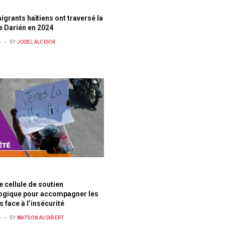
igrants haïtiens ont traversé la
e Darién en 2024
5
BY
JODEL ALCIDOR
e cellule de soutien
ogique pour accompagner les
s face à l’insécurité
5
BY
WATSON AUDIBERT