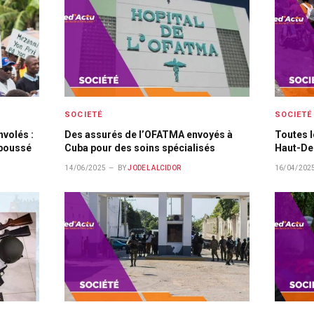
SOCIETÉ
SOCIETÉ
volés :
Des assurés de l’OFATMA envoyés à
Toutes l
aboussé
Cuba pour des soins spécialisés
Haut-Del
14/06/2025
BY
JODEL ALCIDOR
16/04/202