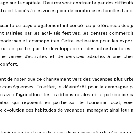
ge sur la capitale. D’autres sont contraints par des difficu
estreint l’accès à ces zones pour de nombreuses familles haïti
oissante du pays a également influencé les préférences des j
t attirées par les activités festives, les centres commercia
 modernes et cosmopolites. Cette inclination pour les expér
ique en partie par le développement des infrastructures 
e variée d’activités et de services adaptés à une clie
confort.
vient de noter que ce changement vers des vacances plus urba
e conséquences. En effet, le désintérêt pour la campagne p
 avec l’agriculture, les traditions rurales et le patrimoine n
les, qui reposent en partie sur le tourisme local, voi
te évolution des habitudes de vacances, menaçant ainsi leur 
de tenir compte de ces diverses dynamiques afin de réinvente