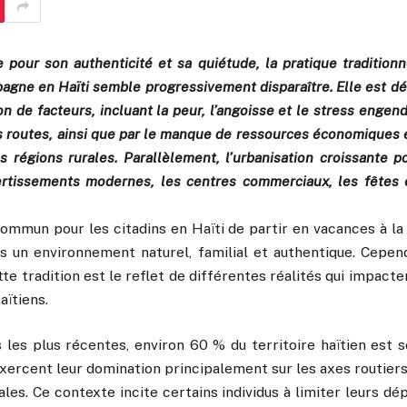
e pour son authenticité et sa quiétude, la pratique tradition
agne en Haïti semble progressivement disparaître. Elle est 
 de facteurs, incluant la peur, l’angoisse et le stress engend
s routes, ainsi que par le manque de ressources économiques e
 régions rurales. Parallèlement, l’urbanisation croissante 
vertissements modernes, les centres commerciaux, les fêtes 
 commun pour les citadins en Haïti de partir en vacances à l
s un environnement naturel, familial et authentique. Cependa
te tradition est le reflet de différentes réalités qui impact
aïtiens.
 les plus récentes, environ 60 % du territoire haïtien est s
exercent leur domination principalement sur les axes routier
ales. Ce contexte incite certains individus à limiter leurs d