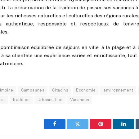
ti. La préservation de la tradition de passer ses vacances 
ur les richesses naturelles et culturelles des régions rurales,
s authentique, responsable et respectueux de l’envi
les.
combinaison équilibrée de séjours en ville, à la plage et à
 à sa clientèle une expérience variée et enrichissante, tout
patrimoine.
rimoine
Campagnes
Citadins
Economie
environnement
cal
tradition
Urbanisation
Vacances
Facebook
Twitter
Pinterest
Linked