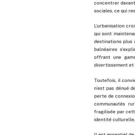
concentrer davanta
sociales, ce qui r
L’urbanisation cr
qui sont maintenan
destinations plus
balnéaires s’expl
offrant une gamm
divertissement et 
Toutefois, il con
n’est pas dénué d
perte de connexion
communautés rura
fragilisée par cet
identité culturelle.
Il est essentiel 