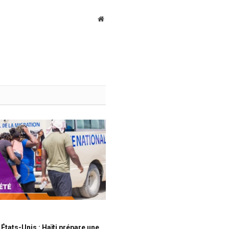
Website
États-Unis : Haïti prépare une