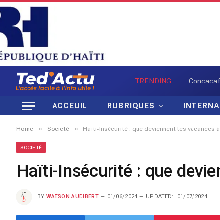
TRENDING
ACCEUIL
RUBRIQUES
INTERNA
»
»
Home
Societé
Haïti-Insécurité : que deviennent les vacances 
SOCIETÉ
Haïti-Insécurité : que devi
BY
WATSON AUDIBERT
01/06/2024
UPDATED:
01/07/2024