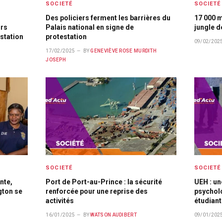
SOCIETÉ
SOCIETÉ
Des policiers ferment les barrières du
17 000 m
urs
Palais national en signe de
jungle d
estation
protestation
09/02/202
17/02/2025
BY
GENEVIÈVE ROSE MURDITH
JOSEPH
SOCIETÉ
SOCIETÉ
nte,
Port de Port-au-Prince : la sécurité
UEH : un
gton se
renforcée pour une reprise des
psychol
activités
étudiant
16/01/2025
BY
WATSON AUDIBERT
09/01/202