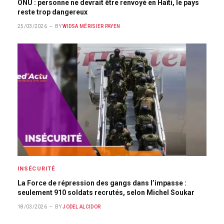
ONU : personne ne devrait être renvoyé en Haïti, le pays
reste trop dangereux
25/03/2026
BY
WIDSA MÉRISIER PAYEN
INSÉCURITÉ
La Force de répression des gangs dans l’impasse :
seulement 910 soldats recrutés, selon Michel Soukar
18/03/2026
BY
JODEL ALCIDOR