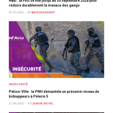
Haïti : la FRG se fixe jusqu’au 30 septembre 2028 pour
réduire durablement la menace des gangs
07/07/2026
BY
WATSON AUDIBERT
INSÉCURITÉ
Pétion-Ville : la PNH démantèle un présumé réseau de
kidnappeurs à Pèlerin 5
27/06/2026
BY
LAURORE MICHEL