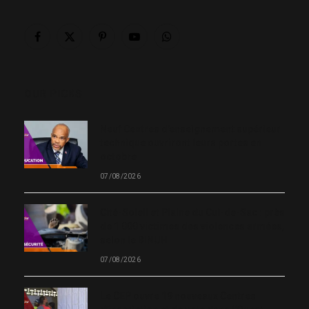
Facebook
X
Pinterest
YouTube
WhatsApp
(Twitter)
OUR PICKS
Neuf Centres d’enseignement supérieur
technique ouvriront leurs portes en
octobre
07/08/2026
Cité-Soleil et Plaine du Cul-de-Sac : près
de 1 000 victimes des violences armées,
selon le BINUH
07/08/2026
Le CEP ouvre 19 nouveaux Centres