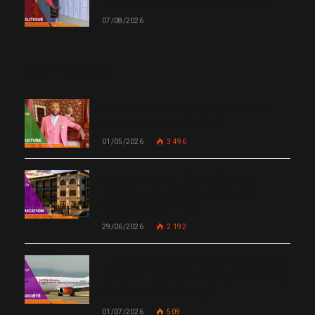
d’inscription et de vote dans l’Ouest
07/08/2026
MOST POPULAR
Chanm 22 : faut-il aimer une femme
comme le chante Medjy ?
01/05/2026
3 496
De Miami à Haïti : Bishop Gregory
Toussaint lance GT Academy, GT
University et GT Tech
29/06/2026
2 192
Un nouvel incident met Sunrise Airways
en cause : plusieurs passagers blessés,
un silence qui interroge
01/07/2026
509