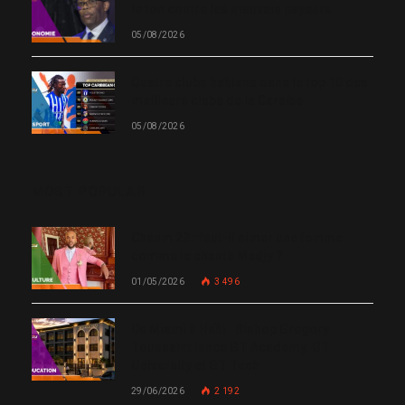
le ton contre les mauvais payeurs
05/08/2026
Quatre clubs haïtiens dans le top 10 des
meilleurs clubs de la Caraïbe
05/08/2026
MOST POPULAR
Chanm 22 : faut-il aimer une femme
comme le chante Medjy ?
01/05/2026
3 496
De Miami à Haïti : Bishop Gregory
Toussaint lance GT Academy, GT
University et GT Tech
29/06/2026
2 192