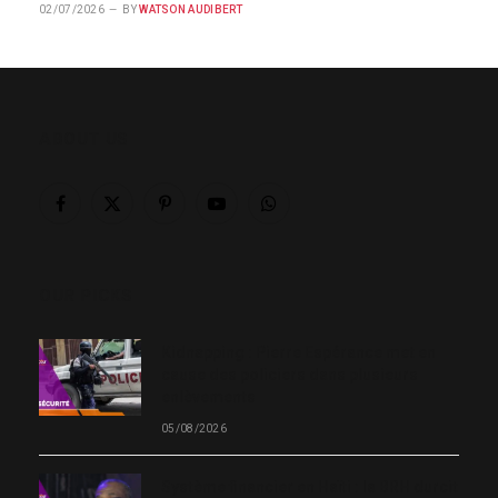
02/07/2026
BY
WATSON AUDIBERT
ABOUT US
Facebook
X
Pinterest
YouTube
WhatsApp
(Twitter)
OUR PICKS
Kidnapping : Pierre Espérance met en
cause des policiers dans plusieurs
enlèvements
05/08/2026
Système financier en Haïti : la BRH durcit