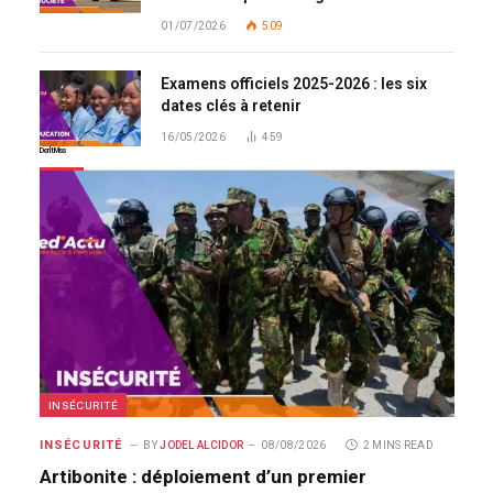
01/07/2026
509
Examens officiels 2025-2026 : les six
dates clés à retenir
16/05/2026
459
Don't Miss
INSÉCURITÉ
INSÉCURITÉ
BY
JODEL ALCIDOR
08/08/2026
2 MINS READ
Artibonite : déploiement d’un premier