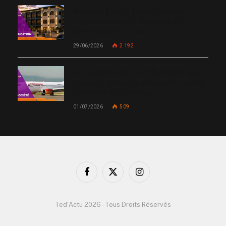
De Miami à Haïti : Bishop Gregory
Toussaint lance GT Academy, GT
University et GT Tech
29/06/2026
2 192
Un nouvel incident met Sunrise Airways
en cause : plusieurs passagers blessés,
un silence qui interroge
01/07/2026
509
Facebook
X
Instagram
(Twitter)
Ted'Actu 2026 - Tous Droits Réservés