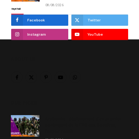
08/08/2026
Stay In Touch
Facebook
Twitter
Instagram
YouTube
ABOUT US
Facebook
X
Pinterest
YouTube
WhatsApp
(Twitter)
OUR PICKS
Artibonite : déploiement d’un premier
contingent de la FRG aux Gonaïves,
l’espoir renaît