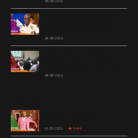
08/08/2026
8 août 2025 – 8 août 2026 : Vladimir
Paraison, un an à la tête de la PNH, les
gangs toujours maîtres du terrain
08/08/2026
Secteur privé et gouvernance : à
Quisqueya, le débat interroge les
responsabilités dans la crise haïtienne
08/08/2026
MOST POPULAR
Chanm 22 : faut-il aimer une femme
comme le chante Medjy ?
01/05/2026
3 496