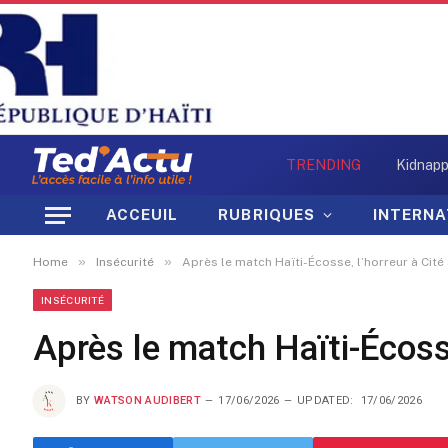
TRENDING
ACCEUIL
RUBRIQUES
INTERNA
»
»
Home
Insécurité
Après le match Haïti-Écosse, l’horreur à Cité S
INSÉCURITÉ
Après le match Haïti-Écosse,
BY
WATSON AUDIBERT
17/06/2026
UPDATED:
17/06/2026