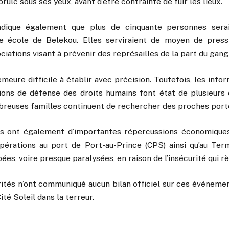
brûlé sous ses yeux, avant d’être contrainte de fuir les lieux.
indique également que plus de cinquante personnes sera
e école de Belekou. Elles serviraient de moyen de press
ciations visant à prévenir des représailles de la part du gan
meure difficile à établir avec précision. Toutefois, les infor
ions de défense des droits humains font état de plusieurs 
breuses familles continuent de rechercher des proches porté
s ont également d’importantes répercussions économiques
opérations au port de Port-au-Prince (CPS) ainsi qu’au Ter
es, voire presque paralysées, en raison de l’insécurité qui r
orités n’ont communiqué aucun bilan officiel sur ces événeme
ité Soleil dans la terreur.