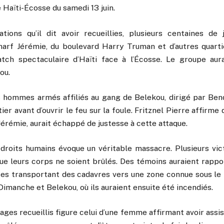
 Haïti-Écosse du samedi 13 juin.
tions qu’il dit avoir recueillies, plusieurs centaines de j
f Jérémie, du boulevard Harry Truman et d’autres quartie
tch spectaculaire d’Haïti face à l’Écosse. Le groupe aura
ou.
es hommes armés affiliés au gang de Belekou, dirigé par Bend
tier avant d’ouvrir le feu sur la foule. Fritznel Pierre affirm
érémie, aurait échappé de justesse à cette attaque.
droits humains évoque un véritable massacre. Plusieurs vic
e leurs corps ne soient brûlés. Des témoins auraient rappor
es transportant des cadavres vers une zone connue sous l
Dimanche et Belekou, où ils auraient ensuite été incendiés.
ges recueillis figure celui d’une femme affirmant avoir assist