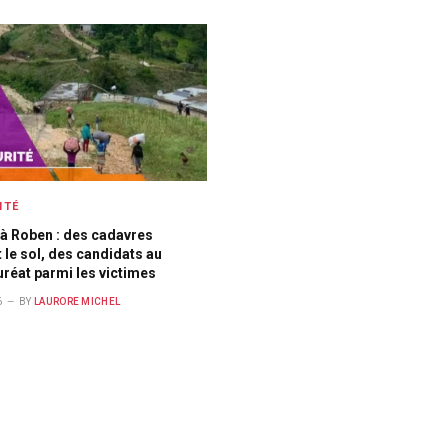
ITÉ
à Roben : des cadavres
 le sol, des candidats au
réat parmi les victimes
6
BY
LAURORE MICHEL