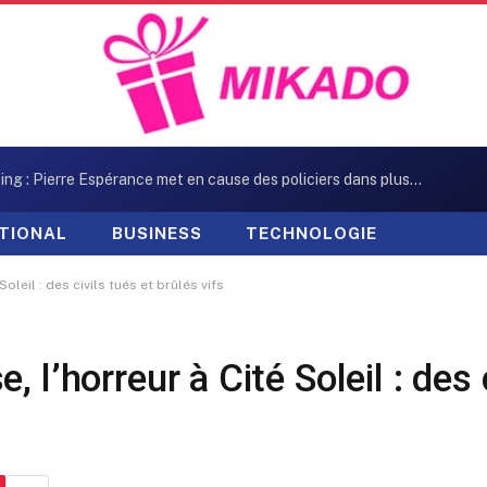
Kidnapping : Pierre Espérance met en cause des policiers dans plusieurs enlèvements
TIONAL
BUSINESS
TECHNOLOGIE
oleil : des civils tués et brûlés vifs
 l’horreur à Cité Soleil : des c