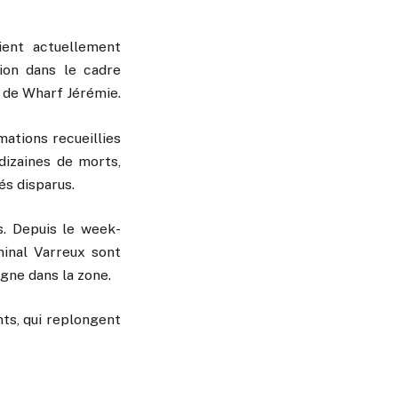
ient actuellement
ion dans le cadre
g de Wharf Jérémie.
mations recueillies
dizaines de morts,
s disparus.
. Depuis le week-
minal Varreux sont
ègne dans la zone.
nts, qui replongent