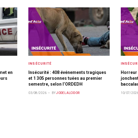
INSÉCURITÉ
INSÉCUR
met en
Insécurité : 408 événements tragiques
Horreur 
eurs
et 1 305 personnes tuées au premier
jonchent
semestre, selon l’ORDEDH
baccalau
03/08/2026
BY
JODEL ALCIDOR
10/07/202