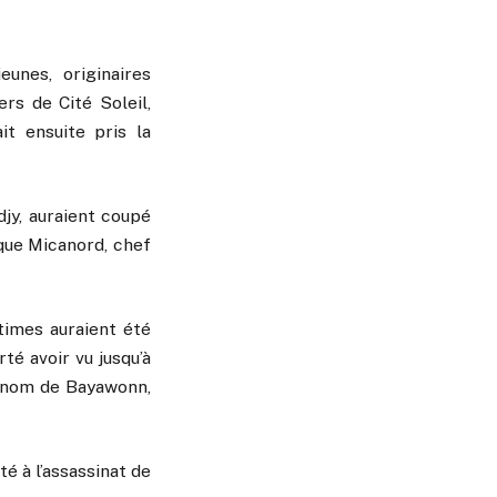
eunes, originaires
rs de Cité Soleil,
it ensuite pris la
jy, auraient coupé
e que Micanord, chef
times auraient été
té avoir vu jusqu’à
e nom de Bayawonn,
é à l’assassinat de