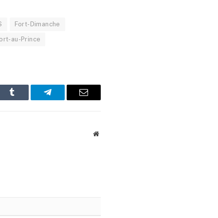
S
Fort-Dimanche
ort-au-Prince
In
Tumblr
Telegram
Email
Website