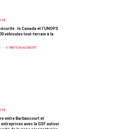
ITÉ
sécurité : le Canada et l’UNOPS
00 véhicules tout-terrain à la
6
BY
WATSON AUDIBERT
ITÉ
e entre Barbancourt et
 entreprises avec la GSF autour