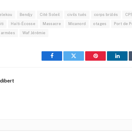
elekou
Bendjy
Cité Soleil
civils tués
corps brûlés
CP
iti
Haïti-Écosse
Massacre
Micanord
otages
Port de P
s armées
Waf Jérémie
Facebook
Twitter
Pinterest
Linked
dibert