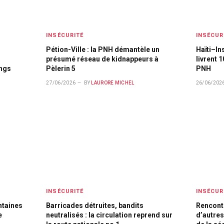
INSÉCURITÉ
INSÉCUR
Pétion-Ville : la PNH démantèle un
Haïti–In
présumé réseau de kidnappeurs à
livrent 1
ngs
Pèlerin 5
PNH
27/06/2026
BY
LAURORE MICHEL
26/06/202
INSÉCURITÉ
INSÉCUR
ntaines
Barricades détruites, bandits
Rencontr
e
neutralisés : la circulation reprend sur
d’autres