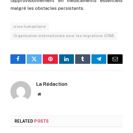
l’approvisionnement en médicaments essentiels
malgré les obstacles persistants.
crise humanitaire
Organisation internationale pour les migrations (OIM)
Facebook
Twitter
Pinterest
LinkedIn
Tumblr
Telegram
Email
La Rédaction
Website
RELATED
POSTS