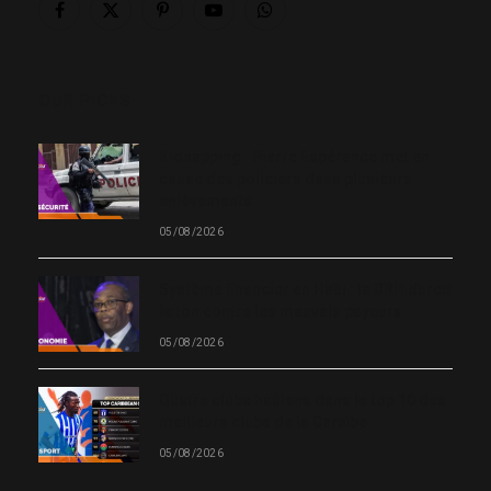
Facebook
X
Pinterest
YouTube
WhatsApp
(Twitter)
OUR PICKS
Kidnapping : Pierre Espérance met en
cause des policiers dans plusieurs
enlèvements
05/08/2026
Système financier en Haïti : la BRH durcit
le ton contre les mauvais payeurs
05/08/2026
Quatre clubs haïtiens dans le top 10 des
meilleurs clubs de la Caraïbe
05/08/2026