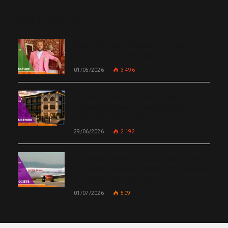
MOST POPULAR
Chanm 22 : faut-il aimer une femme
comme le chante Medjy ?
01/05/2026
3 496
De Miami à Haïti : Bishop Gregory
Toussaint lance GT Academy, GT
University et GT Tech
29/06/2026
2 192
Un nouvel incident met Sunrise Airways
en cause : plusieurs passagers blessés,
un silence qui interroge
01/07/2026
509