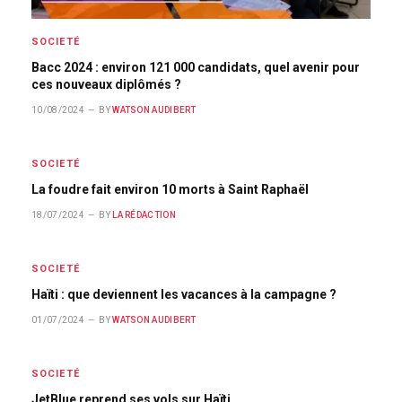
SOCIETÉ
Bacc 2024 : environ 121 000 candidats, quel avenir pour
ces nouveaux diplômés ?
10/08/2024
BY
WATSON AUDIBERT
SOCIETÉ
La foudre fait environ 10 morts à Saint Raphaël
18/07/2024
BY
LA RÉDACTION
SOCIETÉ
Haïti : que deviennent les vacances à la campagne ?
01/07/2024
BY
WATSON AUDIBERT
SOCIETÉ
JetBlue reprend ses vols sur Haïti