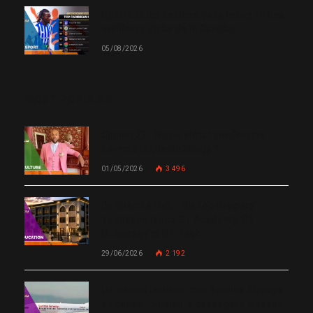
Quatre clubs haïtiens dans le top 10 des
meilleurs clubs de la Caraïbe
05/08/2026
MOST POPULAR
Chanm 22 : faut-il aimer une femme
comme le chante Medjy ?
01/05/2026
3 496
De Miami à Haïti : Bishop Gregory
Toussaint lance GT Academy, GT
University et GT Tech
29/06/2026
2 192
Un nouvel incident met Sunrise Airways
en cause : plusieurs passagers blessés,