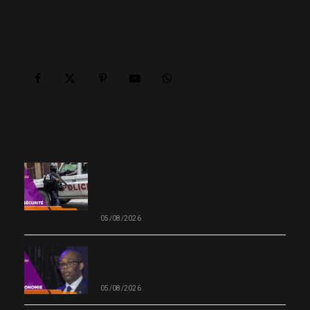
ABOUT US
Facebook
X
Pinterest
YouTube
WhatsApp
(Twitter)
OUR PICKS
Kidnapping : Pierre Espérance met en
cause des policiers dans plusieurs
enlèvements
05/08/2026
Système financier en Haïti : la BRH durcit
le ton contre les mauvais payeurs
05/08/2026