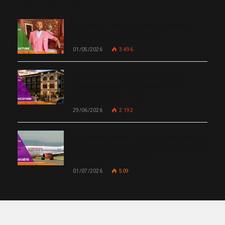
Chanm 22 : faut-il aimer une femme
comme le chante Medjy ?
01/05/2026
3 496
De Miami à Haïti : Bishop Gregory
Toussaint lance GT Academy, GT
University et GT Tech
29/06/2026
2 192
Un nouvel incident met Sunrise Airways
en cause : plusieurs passagers blessés,
un silence qui interroge
01/07/2026
509