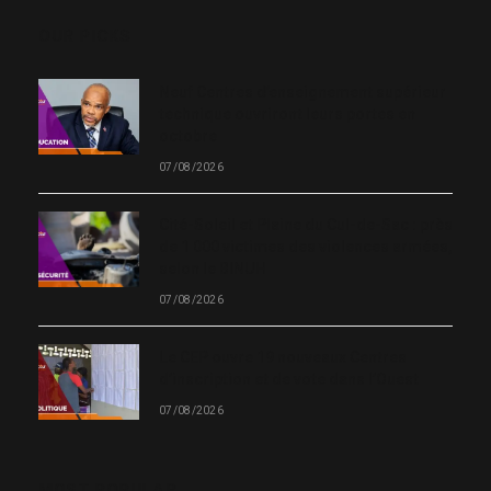
OUR PICKS
Neuf Centres d’enseignement supérieur
technique ouvriront leurs portes en
octobre
07/08/2026
Cité-Soleil et Plaine du Cul-de-Sac : près
de 1 000 victimes des violences armées,
selon le BINUH
07/08/2026
Le CEP ouvre 19 nouveaux Centres
d’inscription et de vote dans l’Ouest
07/08/2026
MOST POPULAR