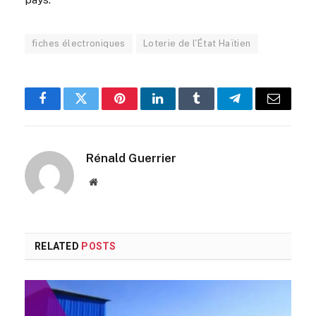
fiches électroniques
Loterie de l'État Haïtien
Facebook
Twitter
Pinterest
LinkedIn
Tumblr
Telegram
Email
Rénald Guerrier
Website
RELATED
POSTS