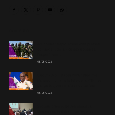
Facebook
X
Pinterest
YouTube
WhatsApp
(Twitter)
OUR PICKS
Artibonite : déploiement d’un premier
contingent de la FRG aux Gonaïves,
l’espoir renaît
08/08/2026
8 août 2025 – 8 août 2026 : Vladimir
Paraison, un an à la tête de la PNH, les
gangs toujours maîtres du terrain
08/08/2026
Secteur privé et gouvernance : à
Quisqueya, le débat interroge les