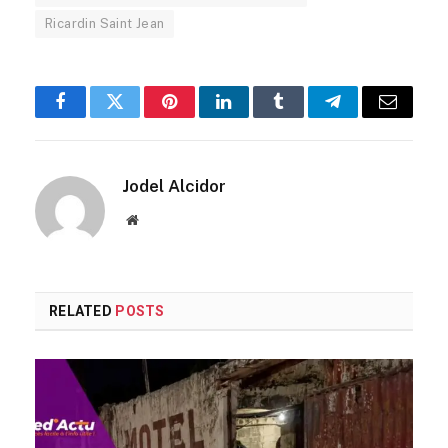
Ricardin Saint Jean
Facebook
Twitter
Pinterest
LinkedIn
Tumblr
Telegram
Email
Jodel Alcidor
Website
RELATED
POSTS