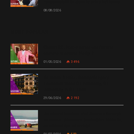
responsabilités dans la crise haïtienne
08/08/2026
MOST POPULAR
Chanm 22 : faut-il aimer une femme
comme le chante Medjy ?
01/05/2026
3 496
De Miami à Haïti : Bishop Gregory
Toussaint lance GT Academy, GT
University et GT Tech
29/06/2026
2 192
Un nouvel incident met Sunrise Airways
en cause : plusieurs passagers blessés,
un silence qui interroge