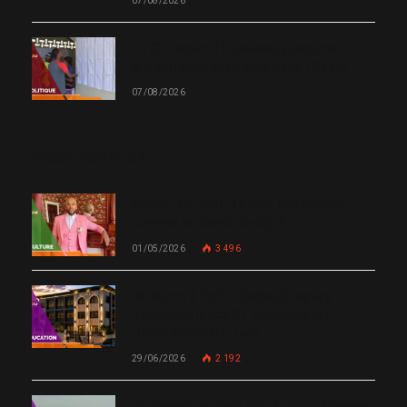
07/08/2026
Le CEP ouvre 19 nouveaux Centres
d’inscription et de vote dans l’Ouest
07/08/2026
MOST POPULAR
Chanm 22 : faut-il aimer une femme
comme le chante Medjy ?
01/05/2026
3 496
De Miami à Haïti : Bishop Gregory
Toussaint lance GT Academy, GT
University et GT Tech
29/06/2026
2 192
Un nouvel incident met Sunrise Airways