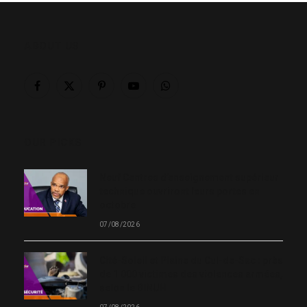
ABOUT US
Facebook
X
Pinterest
YouTube
WhatsApp
(Twitter)
OUR PICKS
Neuf Centres d’enseignement supérieur
technique ouvriront leurs portes en
octobre
07/08/2026
Cité-Soleil et Plaine du Cul-de-Sac : près
de 1 000 victimes des violences armées,
selon le BINUH