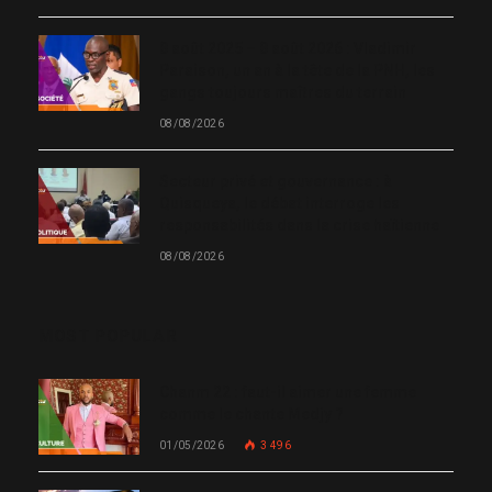
8 août 2025 – 8 août 2026 : Vladimir
Paraison, un an à la tête de la PNH, les
gangs toujours maîtres du terrain
08/08/2026
Secteur privé et gouvernance : à
Quisqueya, le débat interroge les
responsabilités dans la crise haïtienne
08/08/2026
MOST POPULAR
Chanm 22 : faut-il aimer une femme
comme le chante Medjy ?
01/05/2026
3 496