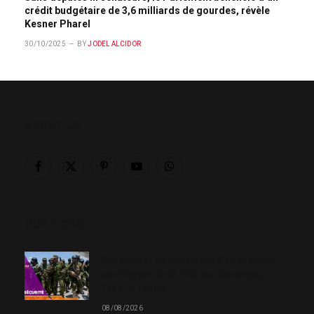
crédit budgétaire de 3,6 milliards de gourdes, révèle
Kesner Pharel
30/10/2025
BY
JODEL ALCIDOR
ABOUT US
Facebook
X
Pinterest
YouTube
WhatsApp
(Twitter)
OUR PICKS
Artibonite : déploiement d’un premier
contingent de la FRG aux Gonaïves,
l’espoir renaît
08/08/2026