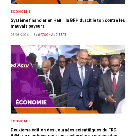
ÉCONOMIE
Système financier en Haïti : la BRH durcit le ton contre les
mauvais payeurs
05/08/2026
BY
WATSON AUDIBERT
ÉCONOMIE
Deuxième édition des Journées scientifiques du FRD-
BRH : un plaidoyer pour une recherche au service des