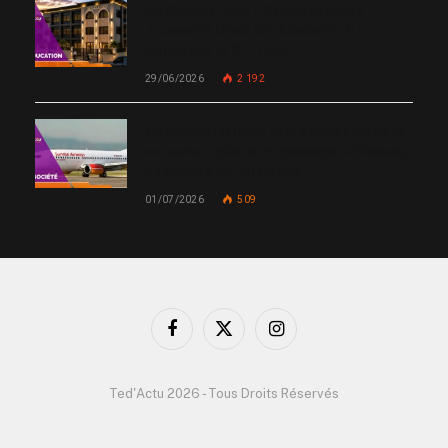
De Miami à Haïti : Bishop Gregory
Toussaint lance GT Academy, GT
University et GT Tech
29/06/2026
2 192
Un nouvel incident met Sunrise Airways
en cause : plusieurs passagers blessés,
un silence qui interroge
01/07/2026
509
Facebook
X
Instagram
(Twitter)
Ted'Actu 2026 - Tous Droits Réservés