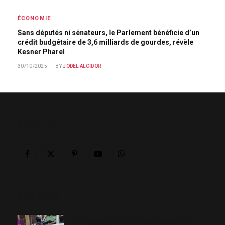
ÉCONOMIE
Sans députés ni sénateurs, le Parlement bénéficie d’un
crédit budgétaire de 3,6 milliards de gourdes, révèle
Kesner Pharel
30/10/2025
BY
JODEL ALCIDOR
ABOUT US
Facebook
X
Pinterest
YouTube
WhatsApp
(Twitter)
OUR PICKS
Kidnapping : Pierre Espérance met en