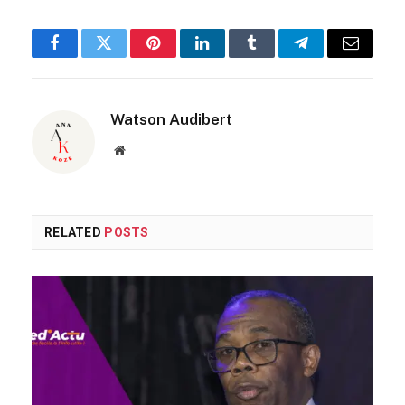
Facebook
Twitter
Pinterest
LinkedIn
Tumblr
Telegram
Email
Watson Audibert
Website
RELATED
POSTS