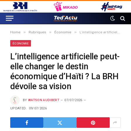
»
»
»
Home
Rubriques
Économie
L’intelligence artificielle peut-elle changer le destin économique d’Haïti ? La BRH dévoile sa vision
ÉCONOMIE
L’intelligence artificielle peut-
elle changer le destin
économique d’Haïti ? La BRH
dévoile sa vision
BY
WATSON AUDIBERT
07/07/2026
UPDATED:
09/07/2026