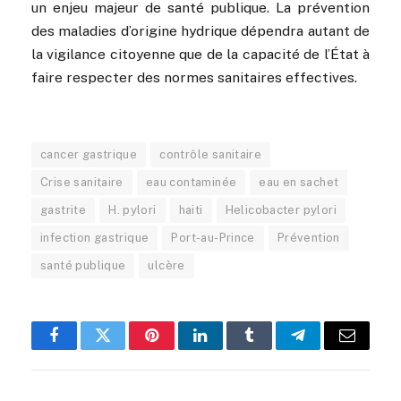
un enjeu majeur de santé publique. La prévention
des maladies d’origine hydrique dépendra autant de
la vigilance citoyenne que de la capacité de l’État à
faire respecter des normes sanitaires effectives.
cancer gastrique
contrôle sanitaire
Crise sanitaire
eau contaminée
eau en sachet
gastrite
H. pylori
haiti
Helicobacter pylori
infection gastrique
Port-au-Prince
Prévention
santé publique
ulcère
Facebook
Twitter
Pinterest
LinkedIn
Tumblr
Telegram
Email