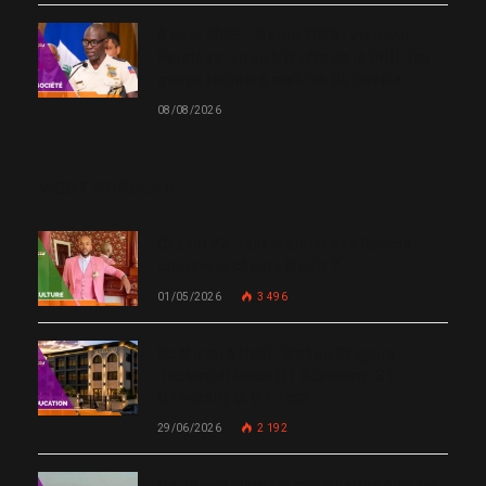
8 août 2025 – 8 août 2026 : Vladimir
Paraison, un an à la tête de la PNH, les
gangs toujours maîtres du terrain
08/08/2026
MOST POPULAR
Chanm 22 : faut-il aimer une femme
comme le chante Medjy ?
01/05/2026
3 496
De Miami à Haïti : Bishop Gregory
Toussaint lance GT Academy, GT
University et GT Tech
29/06/2026
2 192
Un nouvel incident met Sunrise Airways