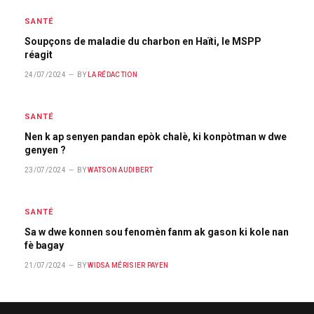
SANTÉ
Soupçons de maladie du charbon en Haïti, le MSPP
réagit
24/07/2024
BY
LA RÉDACTION
SANTÉ
Nen k ap senyen pandan epòk chalè, ki konpòtman w dwe
genyen ?
23/07/2024
BY
WATSON AUDIBERT
SANTÉ
Sa w dwe konnen sou fenomèn fanm ak gason ki kole nan
fè bagay
21/07/2024
BY
WIDSA MÉRISIER PAYEN