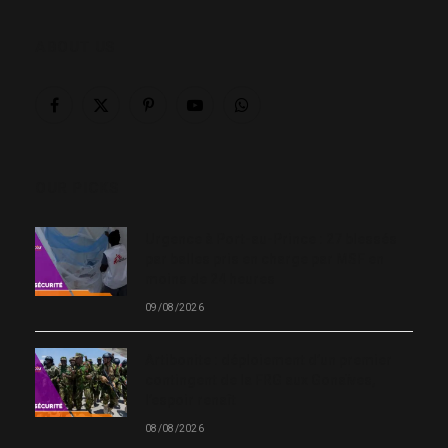
ABOUT US
Facebook
X
Pinterest
YouTube
WhatsApp
(Twitter)
OUR PICKS
Urgence à Port-au-Prince : 27 blessés
par balles pris en charge par MSF en
moins de 24 heures
09/08/2026
Artibonite : déploiement d’un premier
contingent de la FRG aux Gonaïves,
l’espoir renaît
08/08/2026