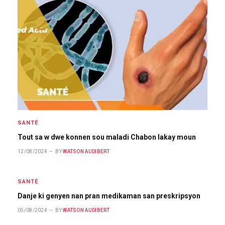
SANTÉ
Tout sa w dwe konnen sou maladi Chabon lakay moun
12/08/2024
BY
WATSON AUDIBERT
SANTÉ
Danje ki genyen nan pran medikaman san preskripsyon
05/08/2024
BY
WATSON AUDIBERT