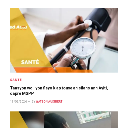
SANTÉ
Tansyon wo : yon fleyo k ap touye an silans ann Ayiti,
daprè MSPP
19/05/2026
BY
WATSON AUDIBERT