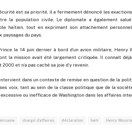
écurité est sa priorité, il a fermement dénoncé les exactio
re la population civile. Le diplomate a également salué
ple haïtien, tout en exprimant son attachement personnel 
x paysages du pays.
Prince le 14 juin dernier à bord d’un avion militaire, Henry
nt la mission avait été largement critiquée. Il connaît déjà
 2000 et n’a pas caché sa joie d’y revenir.
intervient dans un contexte de remise en question de la poli
es voix, tant au sein de la classe politique que de la sociét
e excessive ou inefficace de Washington dans les affaires inte
ricaine
chargé d’affaires
déclaration
haiti
Henry Woost