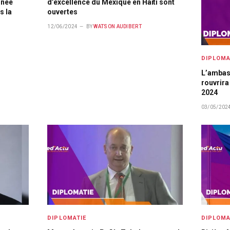
rnée
d’excellence du Mexique en Haïti sont
s la
ouvertes
12/06/2024
BY
WATSON AUDIBERT
DIPLOMA
L’ambas
rouvrira
2024
03/05/202
DIPLOMATIE
DIPLOMA