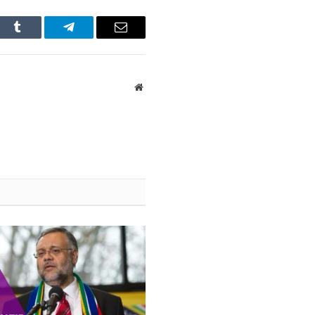
In
Tumblr
Telegram
Email
Website