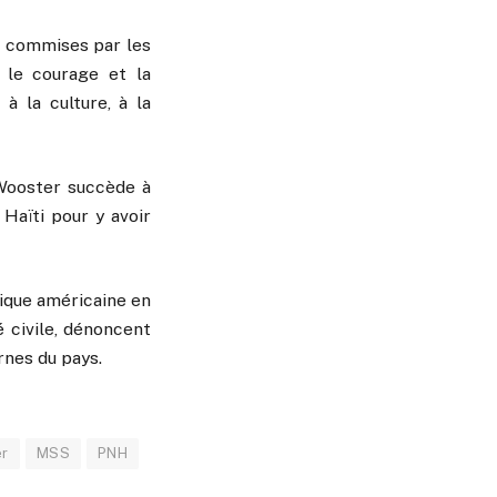
ns commises par les
 le courage et la
à la culture, à la
 Wooster succède à
 Haïti pour y avoir
tique américaine en
é civile, dénoncent
rnes du pays.
er
MSS
PNH