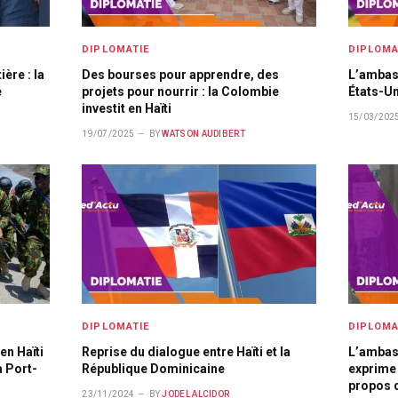
DIPLOMATIE
DIPLOMA
ère : la
Des bourses pour apprendre, des
L’ambas
e
projets pour nourrir : la Colombie
États-Un
investit en Haïti
15/03/202
19/07/2025
BY
WATSON AUDIBERT
DIPLOMATIE
DIPLOMA
en Haïti
Reprise du dialogue entre Haïti et la
L’ambas
à Port-
République Dominicaine
exprime 
propos d
23/11/2024
BY
JODEL ALCIDOR