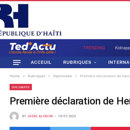
TRENDING
ACCEUIL
RUBRIQUES
INTERNA
»
»
»
Home
Rubriques
Diplomatie
Première déclaration de Henry
DIPLOMATIE
Première déclaration de Hen
BY
JODEL ALCIDOR
19/07/2025