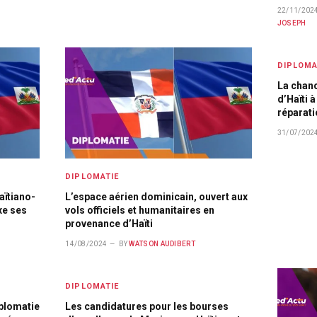
22/11/202
JOSEPH
DIPLOMA
La chanc
d’Haïti 
réparat
31/07/202
DIPLOMATIE
aïtiano-
L’espace aérien dominicain, ouvert aux
xe ses
vols officiels et humanitaires en
provenance d’Haïti
14/08/2024
BY
WATSON AUDIBERT
DIPLOMATIE
plomatie
Les candidatures pour les bourses