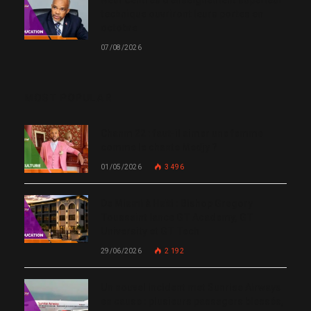
technique ouvriront leurs portes en
octobre
07/08/2026
MOST POPULAR
Chanm 22 : faut-il aimer une femme
comme le chante Medjy ?
01/05/2026
3 496
De Miami à Haïti : Bishop Gregory
Toussaint lance GT Academy, GT
University et GT Tech
29/06/2026
2 192
Un nouvel incident met Sunrise Airways
en cause : plusieurs passagers blessés,