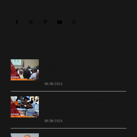
ABOUT US
Facebook
X
Pinterest
YouTube
WhatsApp
(Twitter)
OUR PICKS
Secteur privé et gouvernance : à
Quisqueya, le débat interroge les
responsabilités dans la crise haïtienne
08/08/2026
Élections 2026 : la BRH détaille la
procédure pour obtenir le certificat
exigé des candidats
08/08/2026
Neuf Centres d’enseignement supérieur