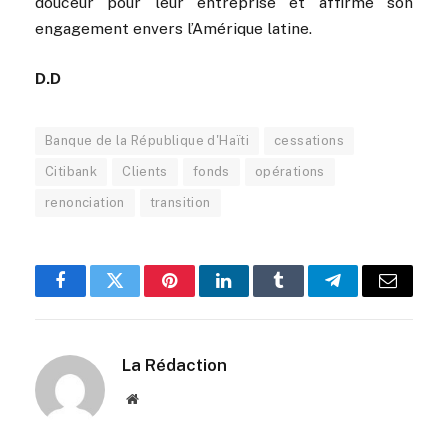
douceur pour leur entreprise et affirme son
engagement envers l’Amérique latine.
D.D
Banque de la République d'Haïti
cessations
Citibank
Clients
fonds
opérations
renonciation
transition
Facebook
Twitter
Pinterest
LinkedIn
Tumblr
Telegram
Email
La Rédaction
Website