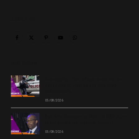
ABOUT US
Facebook
X
Pinterest
YouTube
WhatsApp
(Twitter)
OUR PICKS
Kidnapping : Pierre Espérance met en
cause des policiers dans plusieurs
enlèvements
05/08/2026
Système financier en Haïti : la BRH durcit
le ton contre les mauvais payeurs
05/08/2026