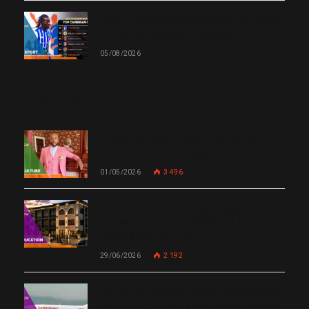
Quatre clubs haïtiens dans le top 10 des
meilleurs clubs de la Caraïbe
05/08/2026
MOST POPULAR
Chanm 22 : faut-il aimer une femme
comme le chante Medjy ?
01/05/2026
3 496
De Miami à Haïti : Bishop Gregory
Toussaint lance GT Academy, GT
University et GT Tech
29/06/2026
2 192
Un nouvel incident met Sunrise Airways
en cause : plusieurs passagers blessés,