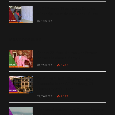
Le CEP ouvre 19 nouveaux Centres
d’inscription et de vote dans l’Ouest
07/08/2026
MOST POPULAR
Chanm 22 : faut-il aimer une femme
comme le chante Medjy ?
01/05/2026
3 496
De Miami à Haïti : Bishop Gregory
Toussaint lance GT Academy, GT
University et GT Tech
29/06/2026
2 192
Un nouvel incident met Sunrise Airways
en cause : plusieurs passagers blessés,