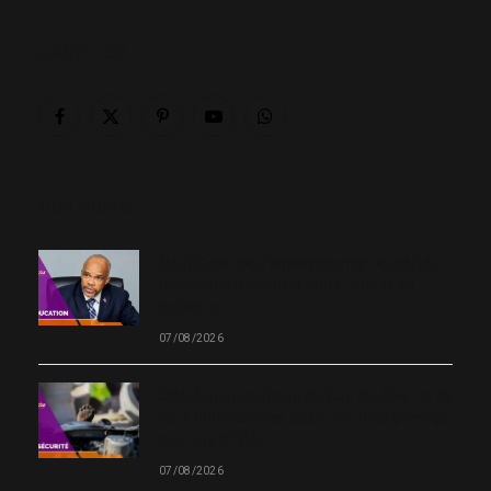
ABOUT US
Facebook
X
Pinterest
YouTube
WhatsApp
(Twitter)
OUR PICKS
Neuf Centres d’enseignement supérieur
technique ouvriront leurs portes en
octobre
07/08/2026
Cité-Soleil et Plaine du Cul-de-Sac : près
de 1 000 victimes des violences armées,
selon le BINUH
07/08/2026