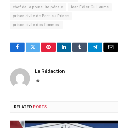
chef de la poursuite pénale
Jean Edler Guillaume
prison civile de Port- au-Prince
prison civile des femmes.
Facebook
Twitter
Pinterest
LinkedIn
Tumblr
Telegram
Email
La Rédaction
Website
RELATED
POSTS