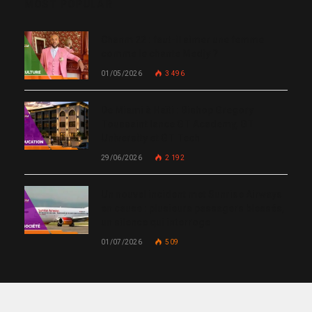
MOST POPULAR
Chanm 22 : faut-il aimer une femme
comme le chante Medjy ?
01/05/2026
3 496
De Miami à Haïti : Bishop Gregory
Toussaint lance GT Academy, GT
University et GT Tech
29/06/2026
2 192
Un nouvel incident met Sunrise Airways
en cause : plusieurs passagers blessés,
un silence qui interroge
01/07/2026
509