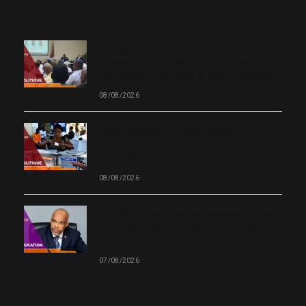
OUR PICKS
Secteur privé et gouvernance : à
Quisqueya, le débat interroge les
responsabilités dans la crise haïtienne
08/08/2026
Élections 2026 : la BRH détaille la
procédure pour obtenir le certificat
exigé des candidats
08/08/2026
Neuf Centres d’enseignement supérieur
technique ouvriront leurs portes en
octobre
07/08/2026