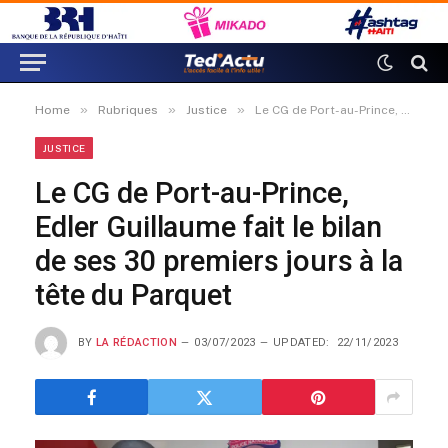
»
»
»
Home
Rubriques
Justice
Le CG de Port-au-Prince, Edler Guillaume fait le bilan de ses 30 premiers jours à la tête du Parquet
JUSTICE
Le CG de Port-au-Prince,
Edler Guillaume fait le bilan
de ses 30 premiers jours à la
tête du Parquet
BY
LA RÉDACTION
03/07/2023
UPDATED:
22/11/2023