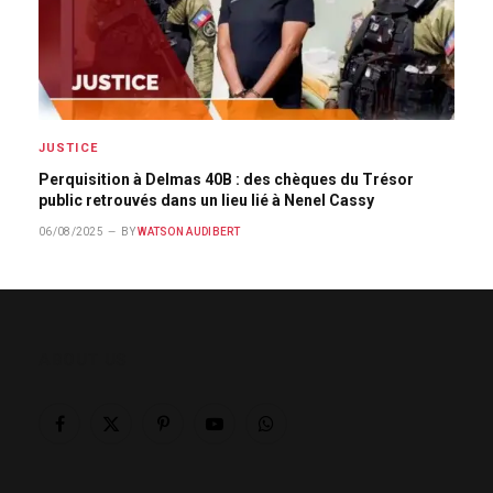
JUSTICE
Perquisition à Delmas 40B : des chèques du Trésor
public retrouvés dans un lieu lié à Nenel Cassy
06/08/2025
BY
WATSON AUDIBERT
ABOUT US
Facebook
X
Pinterest
YouTube
WhatsApp
(Twitter)