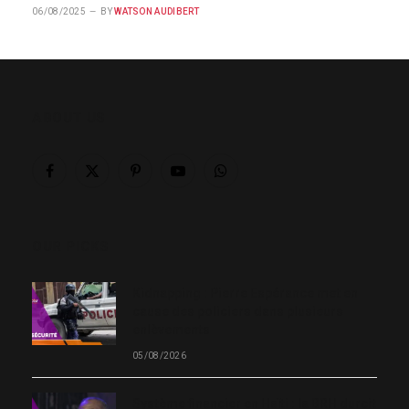
06/08/2025
BY
WATSON AUDIBERT
ABOUT US
Facebook
X
Pinterest
YouTube
WhatsApp
(Twitter)
OUR PICKS
Kidnapping : Pierre Espérance met en
cause des policiers dans plusieurs
enlèvements
05/08/2026
Système financier en Haïti : la BRH durcit