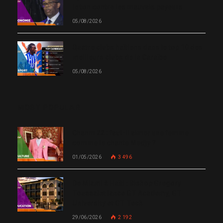
le ton contre les mauvais payeurs
05/08/2026
Quatre clubs haïtiens dans le top 10 des
meilleurs clubs de la Caraïbe
05/08/2026
MOST POPULAR
Chanm 22 : faut-il aimer une femme
comme le chante Medjy ?
01/05/2026
3 496
De Miami à Haïti : Bishop Gregory
Toussaint lance GT Academy, GT
University et GT Tech
29/06/2026
2 192