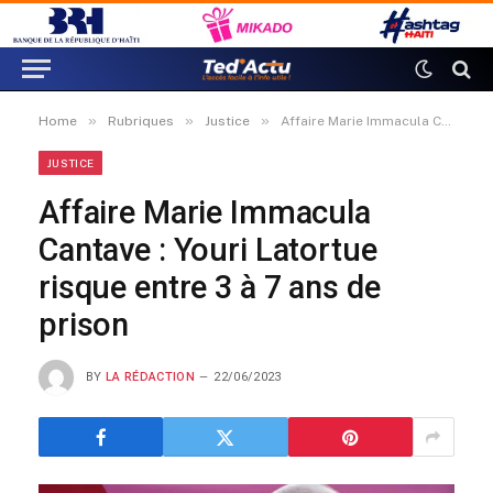
»
»
»
Home
Rubriques
Justice
Affaire Marie Immacula Cantave : Youri Latortue risque entre 3 à 7 ans de prison
JUSTICE
Affaire Marie Immacula
Cantave : Youri Latortue
risque entre 3 à 7 ans de
prison
BY
LA RÉDACTION
22/06/2023