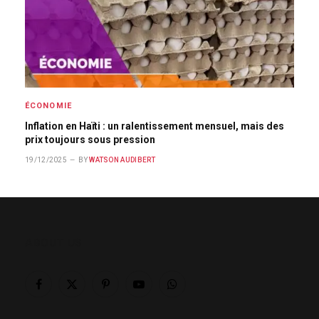
ÉCONOMIE
Inflation en Haïti : un ralentissement mensuel, mais des
prix toujours sous pression
19/12/2025
BY
WATSON AUDIBERT
ABOUT US
Facebook
X
Pinterest
YouTube
WhatsApp
(Twitter)