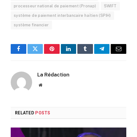
processeur national de paiement (Pronap)
SWIFT
système de paiement interbancaire haïtien (SPIH)
système financier
Facebook
Twitter
Pinterest
LinkedIn
Tumblr
Telegram
Email
La Rédaction
Website
RELATED
POSTS