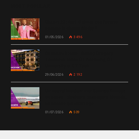
MOST POPULAR
Chanm 22 : faut-il aimer une femme
comme le chante Medjy ?
01/05/2026
3 496
De Miami à Haïti : Bishop Gregory
Toussaint lance GT Academy, GT
University et GT Tech
29/06/2026
2 192
Un nouvel incident met Sunrise Airways
en cause : plusieurs passagers blessés,
un silence qui interroge
01/07/2026
509