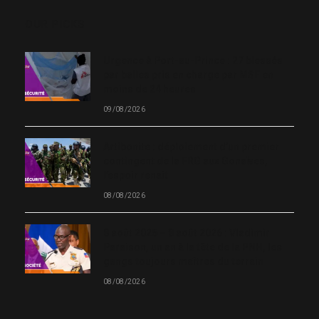
OUR PICKS
Urgence à Port-au-Prince : 27 blessés
par balles pris en charge par MSF en
moins de 24 heures
09/08/2026
Artibonite : déploiement d’un premier
contingent de la FRG aux Gonaïves,
l’espoir renaît
08/08/2026
8 août 2025 – 8 août 2026 : Vladimir
Paraison, un an à la tête de la PNH, les
gangs toujours maîtres du terrain
08/08/2026