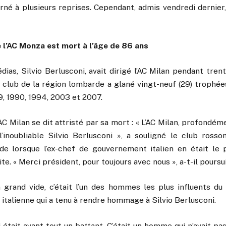
urné à plusieurs reprises. Cependant, admis vendredi dernier, 
e l’AC Monza est mort à l’âge de 86 ans
as, Silvio Berlusconi, avait dirigé l’AC Milan pendant trent
 club de la région lombarde a glané vingt-neuf (29) trophée
, 1990, 1994, 2003 et 2007.
AC Milan se dit attristé par sa mort : « L’AC Milan, profondém
l’inoubliable Silvio Berlusconi », a souligné le club rosso
e lorsque l’ex-chef de gouvernement italien en était le 
e. « Merci président, pour toujours avec nous », a-t-il poursui
 grand vide, c’était l’un des hommes les plus influents du 
italienne qui a tenu à rendre hommage à Silvio Berlusconi.
i était avant tout un battant. C’était un homme qui n’avait p