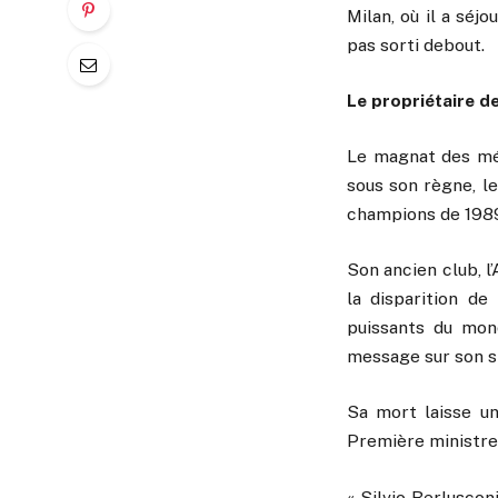
Milan, où il a séjo
pas sorti debout.
Le propriétaire d
Le magnat des médi
sous son règne, le
champions de 1989
Son ancien club, l’
la disparition de 
puissants du mond
message sur son sit
Sa mort laisse un
Première ministre 
« Silvio Berluscon