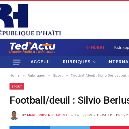
TRENDING
ACCEUIL
RUBRIQUES
INTERNA
»
»
»
Home
Rubriques
Sport
Football/deuil : Silvio Berlusconi n
SPORT
Football/deuil : Silvio Berlu
BY
MARC GORVENS BAPTISTE
12/06/2023
UPDATED:
12/06/2