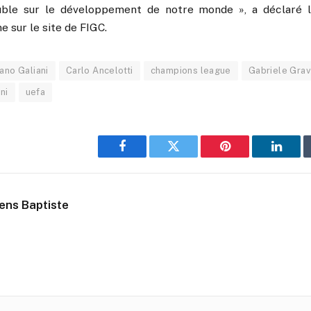
luble sur le développement de notre monde », a déclaré l
e sur le site de FIGC.
ano Galiani
Carlo Ancelotti
champions league
Gabriele Grav
ni
uefa
Facebook
Twitter
Pinterest
Linked
ens Baptiste