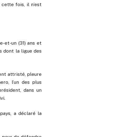
cette fois, il n’est
e-et-un (31) ans et
s dont la ligue des
ent attristé, pleure
nero, l’un des plus
président, dans un
vi.
pays, a déclaré la
as peur de défendre