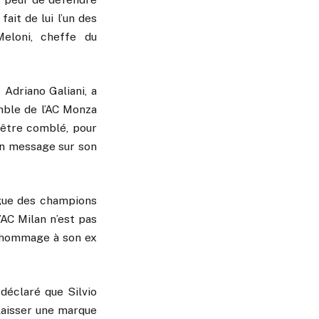
ait de lui l’un des
Meloni, cheffe du
 Adriano Galiani, a
mble de l’AC Monza
s être comblé, pour
 un message sur son
ligue des champions
l’AC Milan n’est pas
re hommage à son ex
 déclaré que Silvio
 laisser une marque