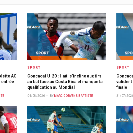
SPORT
SPORT
olette AC
Concacaf U-20 : Haïti s’incline aux tirs
Concacaf
 entrée
au but face au Costa Rica et manque la
valident 
qualification au Mondial
finale
STE
04/08/2026
BY
MARC GORVENS BAPTISTE
31/07/202