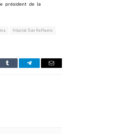
e président de la
ina
Hôpital San Raffaele
In
Tumblr
Telegram
Email