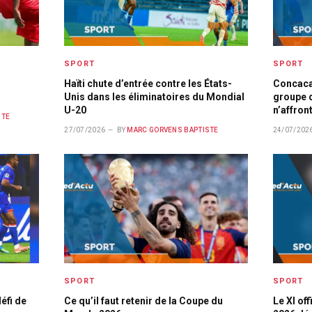
SPORT
SPORT
Haïti chute d’entrée contre les États-
Concaca
Unis dans les éliminatoires du Mondial
groupe d
U-20
n’affron
STE
27/07/2026
BY
MARC GORVENS BAPTISTE
24/07/202
SPORT
SPORT
éfi de
Ce qu’il faut retenir de la Coupe du
Le XI of