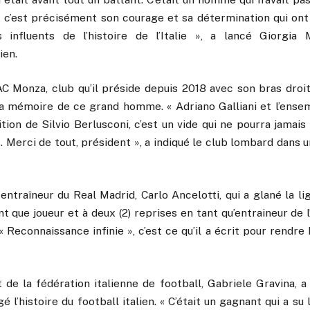
 c’est précisément son courage et sa détermination qui ont f
influents de l’histoire de l’Italie », a lancé Giorgia 
ien.
’AC Monza, club qu’il préside depuis 2018 avec son bras droit
a mémoire de ce grand homme. « Adriano Galliani et l’ense
ition de Silvio Berlusconi, c’est un vide qui ne pourra jamai
. Merci de tout, président », a indiqué le club lombard dans
l entraîneur du Real Madrid, Carlo Ancelotti, qui a glané la 
nt que joueur et à deux (2) reprises en tant qu’entraineur de 
 « Reconnaissance infinie », c’est ce qu’il a écrit pour rend
t de la fédération italienne de football, Gabriele Gravina, a
é l’histoire du football italien. « C’était un gagnant qui a su