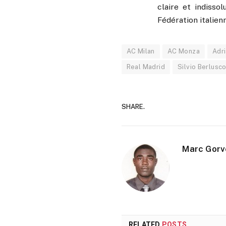
claire et indisso
Fédération italienn
AC Milan
AC Monza
Adri
Real Madrid
Silvio Berlusco
SHARE.
Marc Gorv
RELATED
POSTS