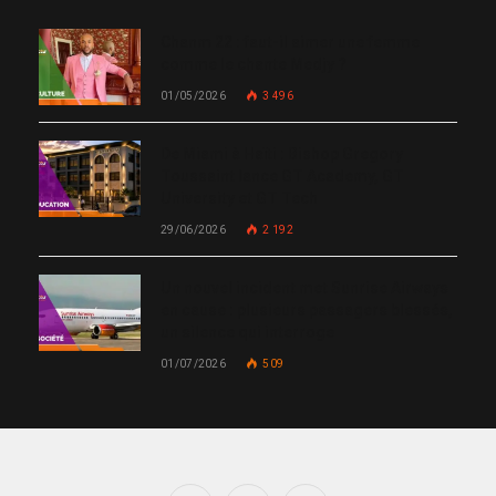
Chanm 22 : faut-il aimer une femme
comme le chante Medjy ?
01/05/2026
3 496
De Miami à Haïti : Bishop Gregory
Toussaint lance GT Academy, GT
University et GT Tech
29/06/2026
2 192
Un nouvel incident met Sunrise Airways
en cause : plusieurs passagers blessés,
un silence qui interroge
01/07/2026
509