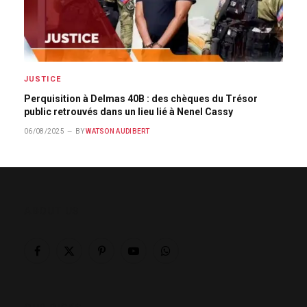
JUSTICE
Perquisition à Delmas 40B : des chèques du Trésor
public retrouvés dans un lieu lié à Nenel Cassy
06/08/2025
BY
WATSON AUDIBERT
ABOUT US
Facebook
X
Pinterest
YouTube
WhatsApp
(Twitter)