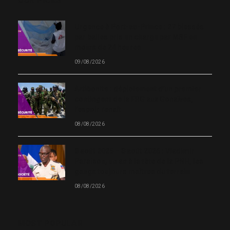
OUR PICKS
Urgence à Port-au-Prince : 27 blessés
par balles pris en charge par MSF en
moins de 24 heures
09/08/2026
Artibonite : déploiement d’un premier
contingent de la FRG aux Gonaïves,
l’espoir renaît
08/08/2026
8 août 2025 – 8 août 2026 : Vladimir
Paraison, un an à la tête de la PNH, les
gangs toujours maîtres du terrain
08/08/2026
MOST POPULAR