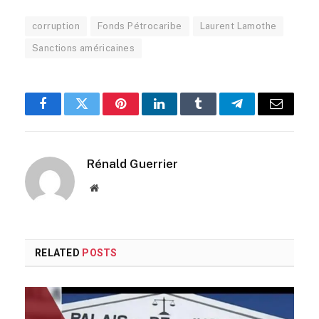
corruption
Fonds Pétrocaribe
Laurent Lamothe
Sanctions américaines
Facebook
Twitter
Pinterest
LinkedIn
Tumblr
Telegram
Email
Rénald Guerrier
Website
RELATED
POSTS