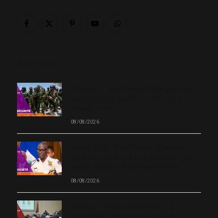
Facebook
X
Pinterest
YouTube
WhatsApp
(Twitter)
OUR PICKS
Artibonite : déploiement d’un premier
contingent de la FRG aux Gonaïves,
l’espoir renaît
08/08/2026
8 août 2025 – 8 août 2026 : Vladimir
Paraison, un an à la tête de la PNH, les
gangs toujours maîtres du terrain
08/08/2026
Secteur privé et gouvernance : à
Quisqueya, le débat interroge les