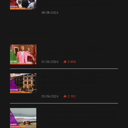
responsabilités dans la crise haïtienne
08/08/2026
MOST POPULAR
Chanm 22 : faut-il aimer une femme
comme le chante Medjy ?
01/05/2026
3 496
De Miami à Haïti : Bishop Gregory
Toussaint lance GT Academy, GT
University et GT Tech
29/06/2026
2 192
Un nouvel incident met Sunrise Airways
en cause : plusieurs passagers blessés,
un silence qui interroge