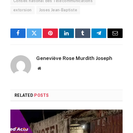
Conseil national des Télécommunications
extorsion
Joses Jean-Baptiste
Facebook
Twitter
Pinterest
LinkedIn
Tumblr
Telegram
Email
Geneviève Rose Murdith Joseph
Website
RELATED
POSTS