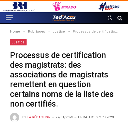
»
»
»
Home
Rubriques
Justice
Processus de certification des magistrats: des associations de magistrats remettent en question certains noms de la liste des non certifiés.
JUSTICE
Processus de certification
des magistrats: des
associations de magistrats
remettent en question
certains noms de la liste des
non certifiés.
BY
LA RÉDACTION
27/01/2023
UPDATED:
27/01/2023