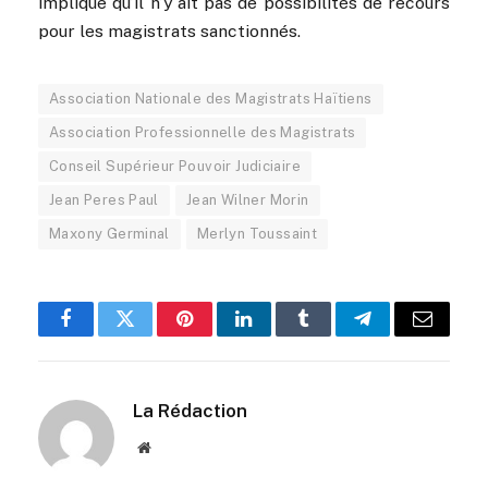
implique qu’il n’y ait pas de possibilités de recours
pour les magistrats sanctionnés.
Association Nationale des Magistrats Haïtiens
Association Professionnelle des Magistrats
Conseil Supérieur Pouvoir Judiciaire
Jean Peres Paul
Jean Wilner Morin
Maxony Germinal
Merlyn Toussaint
Facebook
Twitter
Pinterest
LinkedIn
Tumblr
Telegram
Email
La Rédaction
Website