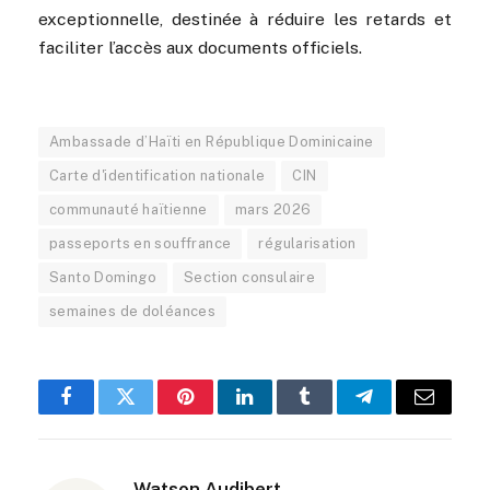
exceptionnelle, destinée à réduire les retards et
faciliter l’accès aux documents officiels.
Ambassade d’Haïti en République Dominicaine
Carte d'identification nationale
CIN
communauté haïtienne
mars 2026
passeports en souffrance
régularisation
Santo Domingo
Section consulaire
semaines de doléances
Facebook
Twitter
Pinterest
LinkedIn
Tumblr
Telegram
Email
Watson Audibert