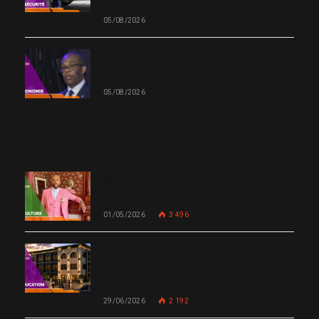
enlèvements
05/08/2026
Système financier en Haïti : la BRH durcit
le ton contre les mauvais payeurs
05/08/2026
MOST POPULAR
Chanm 22 : faut-il aimer une femme
comme le chante Medjy ?
01/05/2026
3 496
De Miami à Haïti : Bishop Gregory
Toussaint lance GT Academy, GT
University et GT Tech
29/06/2026
2 192