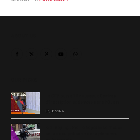
ABOUT US
Facebook
X
Pinterest
YouTube
WhatsApp
(Twitter)
OUR PICKS
Le CEP ouvre 19 nouveaux Centres
d’inscription et de vote dans l’Ouest
07/08/2026
Kidnapping : Pierre Espérance met en
cause des policiers dans plusieurs