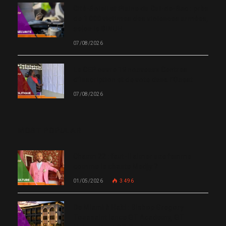
Cité-Soleil et Plaine du Cul-de-Sac : près
de 1 000 victimes des violences armées,
selon le BINUH
07/08/2026
Le CEP ouvre 19 nouveaux Centres
d’inscription et de vote dans l’Ouest
07/08/2026
MOST POPULAR
Chanm 22 : faut-il aimer une femme
comme le chante Medjy ?
01/05/2026
3 496
De Miami à Haïti : Bishop Gregory
Toussaint lance GT Academy, GT