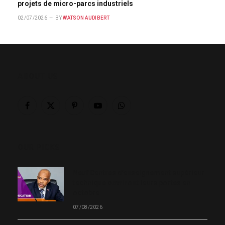
projets de micro-parcs industriels
02/07/2026
BY
WATSON AUDIBERT
ABOUT US
Facebook
X
Pinterest
YouTube
WhatsApp
(Twitter)
OUR PICKS
Neuf Centres d’enseignement supérieur
technique ouvriront leurs portes en
octobre
07/08/2026