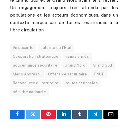
le Grand Sud et le Grand Nord avant le 7 février.
Un engagement toujours très attendu par les
populations et les acteurs économiques, dans un
contexte marqué par de fortes restrictions à la
libre circulation.
#insecurite
autorité de l'État
Coopération stratégique
gangs armés
gouvernance sécuritaire
Grand Nord
Grand Sud
Mario Andrésol
Offensive sécuritaire
PNUD
Reconquête du territoire
routes nationales
sécurité nationale
Facebook
Twitter
Pinterest
LinkedIn
Tumblr
Telegram
Email