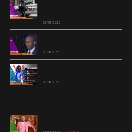
Kidnapping : Pierre Espérance met en
cause des policiers dans plusieurs
enlèvements
05/08/2026
Système financier en Haïti : la BRH durcit
le ton contre les mauvais payeurs
05/08/2026
Quatre clubs haïtiens dans le top 10 des
meilleurs clubs de la Caraïbe
05/08/2026
MOST POPULAR
Chanm 22 : faut-il aimer une femme
comme le chante Medjy ?