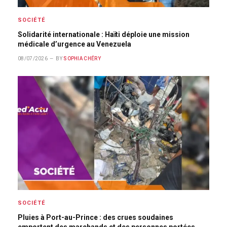
SOCIÉTÉ
Solidarité internationale : Haïti déploie une mission
médicale d’urgence au Venezuela
08/07/2026
BY
SOPHIA CHÉRY
SOCIÉTÉ
Pluies à Port-au-Prince : des crues soudaines
emportent des marchands et des personnes portées