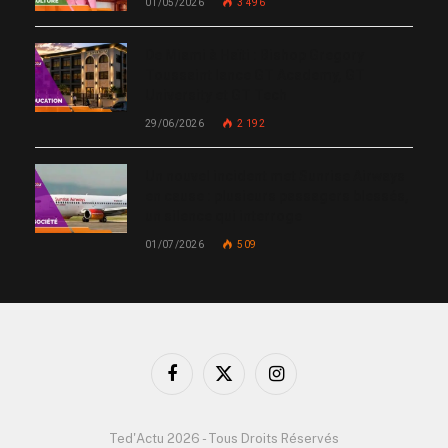
01/05/2026
3 496
De Miami à Haïti : Bishop Gregory
Toussaint lance GT Academy, GT
University et GT Tech
29/06/2026
2 192
Un nouvel incident met Sunrise Airways
en cause : plusieurs passagers blessés,
un silence qui interroge
01/07/2026
509
Facebook
X
Instagram
(Twitter)
Ted'Actu 2026 - Tous Droits Réservés