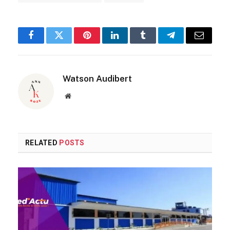
Facebook
Twitter
Pinterest
LinkedIn
Tumblr
Telegram
Email
Watson Audibert
Website
RELATED
POSTS