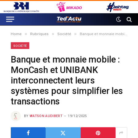
»
»
»
Home
Rubriques
Société
Banque et monnaie mobile : MonCash et UNIBANK interconnectent leurs systèmes pour simplifier les transactions
SOCIÉTÉ
Banque et monnaie mobile :
MonCash et UNIBANK
interconnectent leurs
systèmes pour simplifier les
transactions
BY
WATSON AUDIBERT
19/12/2025