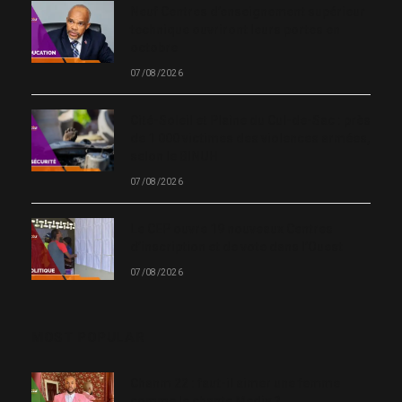
Neuf Centres d’enseignement supérieur
technique ouvriront leurs portes en
octobre
07/08/2026
Cité-Soleil et Plaine du Cul-de-Sac : près
de 1 000 victimes des violences armées,
selon le BINUH
07/08/2026
Le CEP ouvre 19 nouveaux Centres
d’inscription et de vote dans l’Ouest
07/08/2026
MOST POPULAR
Chanm 22 : faut-il aimer une femme
comme le chante Medjy ?