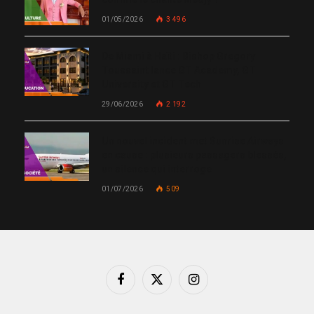
01/05/2026
3 496
De Miami à Haïti : Bishop Gregory
Toussaint lance GT Academy, GT
University et GT Tech
29/06/2026
2 192
Un nouvel incident met Sunrise Airways
en cause : plusieurs passagers blessés,
un silence qui interroge
01/07/2026
509
Facebook
X
Instagram
(Twitter)